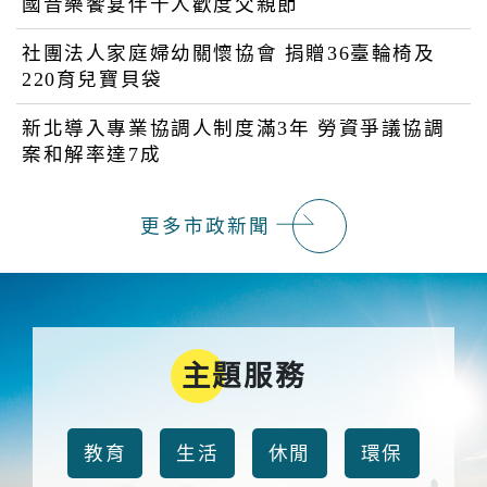
國音樂饗宴伴千人歡度父親節
社團法人家庭婦幼關懷協會 捐贈36臺輪椅及
220育兒寶貝袋
新北導入專業協調人制度滿3年 勞資爭議協調
案和解率達7成
更多市政新聞
主題服務
教育
生活
休閒
環保