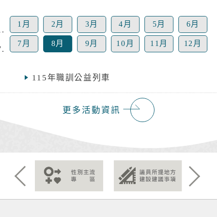
1月
2月
3月
4月
5月
6月
7月
8月
9月
10月
11月
12月
115年職訓公益列車
【新北市立圖書館總館】8/22 ~閱讀健
更多活動資訊
康，骨立全開~ 銀髮好筋骨與關節防護
守護日
【新北市立圖書館總館】8/15 洪鈞培
健康公益講座 (上下午場)
115年度「新北知識充電站」土城生活
Previous
Next
講座（第八場次），歡迎踴躍參加！
2026(下)板橋生活講座--「搭乘郵輪看