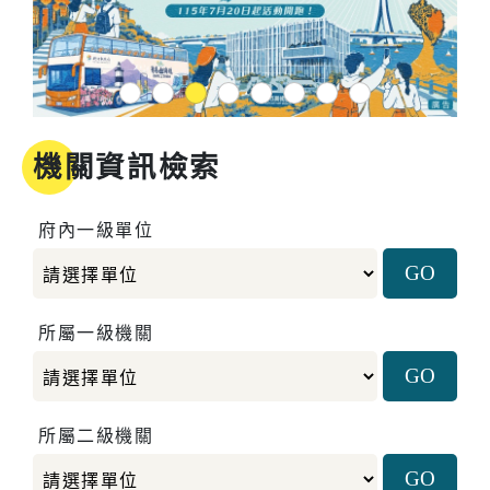
1
2
3
4
5
6
7
8
機關資訊檢索
府內一級單位
所屬一級機關
所屬二級機關