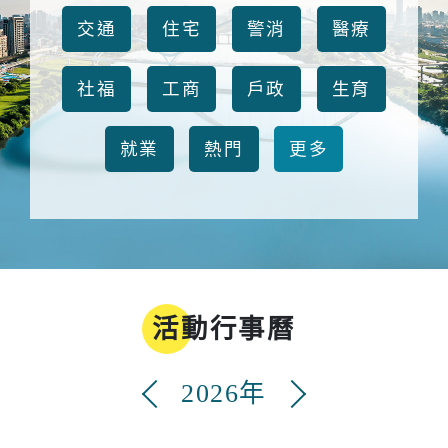
交通
住宅
警消
醫療
社福
工商
戶政
生育
就業
熱門
更多
活動行事曆
2026年