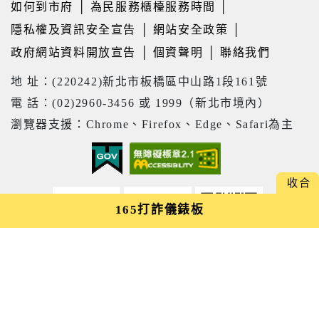
如何到市府
│
為民服務櫃檯服務時間
│
世界」
隱私權及資訊安全宣告
│
網站安全政策
│
【新北市立圖書館淡水分館】 115年8
政府網站資料開放宣告
│
個資聲明
│
聯絡我們
月表演活動 :《 蘋果劇團【嬌滴滴與髒
兮兮】》
地 址：(220242)新北市板橋區中山路1段161號
電 話：(02)2960-3456 或 1999（新北市境內）
【新北市立圖書館總館】8/15 生活心
瀏覽器支援：Chrome、Firefox、Edge、Safari為主
性智慧系列講座「從閱讀到創作---AI
如何讓知識變成影響力」
【新北市立圖書館中和員山分館】
「Home Library」系列活動：童話烘
165打詐儀錶板
焙時光
市府網站
市府位置
市府LINE
23