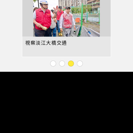
視察淡江大橋交通
1
2
3
4