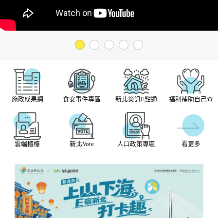
1
2
3
4
5
施政成果網
食安事件專區
新北災訊E點通
福利補助自己查
看更多
雲端櫃檯
新北Vote
人口政策專區