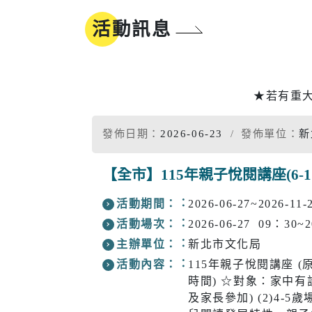
地方沿革
參與式預算
活動訊息
新北市標
誌
同婚登記權益
市樹市花
我的E政府
★若有重
發佈日期：
2026-06-23
發佈單位：
新
工商
醫療
【全市】115年親子悅閱講座(6
活動期間：
2026-06-27~2026-11-
工商投資簡介
疾病管制
電子報及刊物
政府資訊公
活動場次：
2026-06-27 09：30
工商服務
慢性疾病
主辦單位：
新北市文化局
促參招商網
衛生所入
活動內容：
115年親子悅閱講座
時間) ☆對象：家中有設
醫療院所
及家長參加) (2)4-