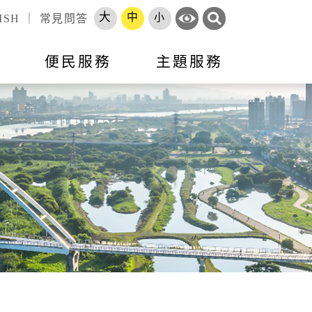
大
中
小
ISH
｜
常見問答
訊
便民服務
主題服務
錄
標租資訊
活動訊息
市政會議專題報告
跨區服務網
就業
申辦須知
就業資訊
開放資料
勞工大學
長服務
智能客服
地方建設建議
收費標準
市府徵才
處罰金額基準
職訓補給站
體補（捐）助
原住民人力資源網
速報
項目
專區