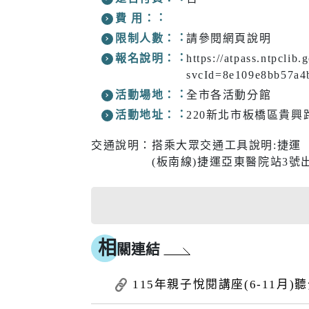
費 用：
限制人數：
請參閱網頁說明
報名說明：
https://atpass.ntpclib.g
svcId=8e109e8bb57a4
活動場地：
全市各活動分館
活動地址：
220新北市板橋區貴興路
交通說明：
搭乘大眾交通工具說明:捷運
(板南線)捷運亞東醫院站3號
相
關連結
115年親子悅閱講座(6-11月