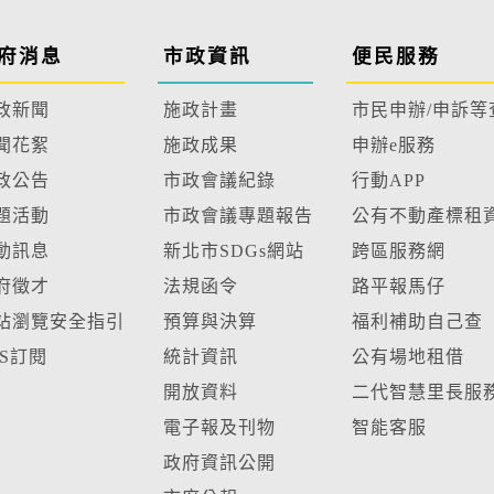
府消息
市政資訊
便民服務
政新聞
施政計畫
市民申辦/申訴等
聞花絮
施政成果
申辦e服務
政公告
市政會議紀錄
行動APP
題活動
市政會議專題報告
公有不動產標租
動訊息
新北市SDGs網站
跨區服務網
府徵才
法規函令
路平報馬仔
站瀏覽安全指引
預算與決算
福利補助自己查
SS訂閱
統計資訊
公有場地租借
開放資料
二代智慧里長服
電子報及刊物
智能客服
政府資訊公開