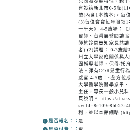
兒閱讀發展特性、親子
醫療篩檢
有設籍新北市0-5歲
袋(內含1本繪本)，每
(3)每位寶寶每年限領
一千天》 4-5歲場
醫師、台灣展臂閱讀協
生活
交通
師於診間告知家長共讀
者) (2)講題： 0
市場購物
即時路況
州立大學家庭關係與人
園輔導老師、保母/托
新北市iMAP
公車資訊
法。譯有COR兒童行為
氣象資訊
免費新北
感官 4-5歲：<全方
大學醫學院醫學系畢、
動物認養
新北捷運
主任，專長一般小兒科
頁說明。 https://atpass.n
樹木保護專區
新北市公
(YouBike
svcId=8e109e8bb57
利，並以本館網路 (https:/
新北市酒
是否報名：
是
訊
是否付費：
否