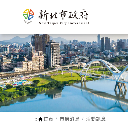
新北介
市政新聞
施政計畫
市民申辦/申訴等查
熱門
市府團
新聞花絮
市府榮
施政成果
申辦e服務
生育
紹
詢
隊
耀
動物認養
孕前保健
市府徵才
新北市SDGs網站
網站瀏覽安
法規函令
地理氣候
市府組織
公設認養
生育獎勵
路平報馬仔
福利補助自
人口概況
市政府
網站連結
身心障礙
交通概述
各機關
行動APP
醫療保健
文化
區公所
LINE官方帳號
育兒托育
姊妹市及
常見問答
學前補助
友好城市
:::
首頁
市府消息
活動訊息
WIFI熱點