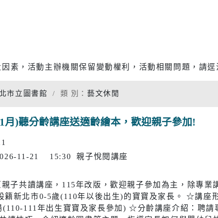
專題分析
松年大學
物價調查
婦女大學
家庭收支
國際教育資源網
衛生檢測
大因素，活動主辦機關保留變動權利，活動相關問題，請逕
學習階段資源
重大職業
北市立圖書館
類 別：
藝文休閒
統計資料
社福
警消
-11月)聽分齡講座送適齡繪本，歡迎親子參加!
21
幸福保衛站
警政服務
開
市府公報
電子布告欄
~2026-11-21 15:30 親子悅閱講座
防治組
社會救助
警察分局
口網
老人福利機構
消防分隊
 (原親子共讀講座，115年改版，歡迎親子參加為主，除專
籍新北市0-5歲(110年以後出生)的寶寶及家長。 ☆講座形式： 
脆弱家庭服務
婦幼安全
5歲場(110-111年出生寶寶及家長參加) ☆分齡講座介紹：聘請