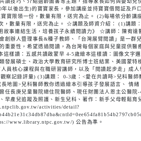
共讀技巧、介紹適齡圖書等主題，指導家長如何與嬰幼兒快樂
社會福利服務中心
防災資訊
(110年以後出生)的寶寶家長，參加講座並持寶寶借閱証及
水域安全
位寶寶限領一份，數量有限，送完為止。 (2)每場依分齡講
1次，數量有限，送完為止。 ☆講題及師資介紹： (1)講題
：《用故事連結生活，培養孩子永續閱讀力》 ☆講師：陳宥
會創辦人暨理事長&種子教師、「台灣展臂閱讀」是一群
休閒
環保
的重要性，希望透過閱讀，為台灣每個家庭與兒童提供醫
-3歲繪本這樣讀：五感共讀啟蒙早 4-5歲繪本這樣讀：圖像文
運動場館介紹
垃圾清運
類發展碩士、政治大學教育研究所博士班結業、美國蒙特梭利
育人員核心課程與在職研習講師，以及「閱讀起步走」成人
運動地圖
各區清潔
觀察記錄評量) (3)講題： 0-3歲：<愛在共讀時>兒科
市新巴士
河濱公園綠地
資源回收
位成長地圖>兒科醫師教你透過繪本引導孩子發展語言、 情
曾任長庚兒童醫院總住院醫師、現任財團法人恩主公醫院
運動場館租借
、早產兒追蹤及照護、新生兒科、著作：新手父母輕鬆育兒沒
tpclib.gov.tw/activities/detail?
共自行車
觀光旅遊
)
a4b44b21e31c34db87dba&cntId=0ee654fa81b54b27
藝文活動
/www.library.ntpc.gov.tw/) 公告為準。
後代駕業者資