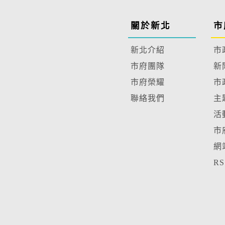
關於新北
市
新北介紹
市
市府團隊
新
市府榮耀
市
聯絡我們
主
活
市
網
R