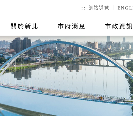
:::
網站導覽
｜
ENGL
關於新北
市府消息
市政資
聯絡我
市政公告
出國報告
行動APP
教育
主題活動
市政會議紀
公有不動產
戶政
們
幼兒
戶籍登記
全指引
RSS訂閱
預算與決算
統計資訊
國小
服務時間
己查
公有場地租借
二代智慧里
者懷孕手冊
總預算
國高中
議員所提
戶政規費
事項
總決算
特殊教育
戶籍罰鍰
對民間團
表
附屬單位預算及綜計表
社會教育
民生統計
異地申辦
附屬單位決算及綜計表
勞工大學
性別統計
兵役
數位學院