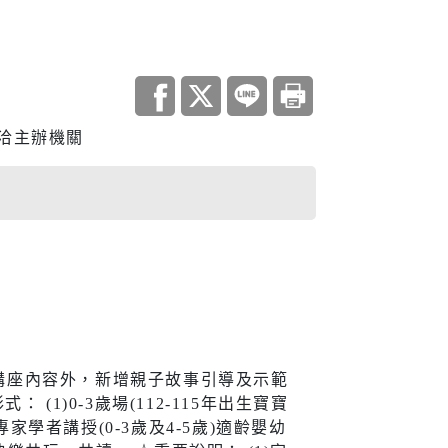
調查
洽主辦機關
災害統計
庫查詢平台
住宅
地政資訊查詢
機關通訊
與大隊
城鄉資訊系統
都市更新
業講座內容外，新增親子故事引導及示範
(1)0-3歲場(112-115年出生寶寶
居住服務
專家學者講授(0-3歲及4-5歲)適齡嬰幼