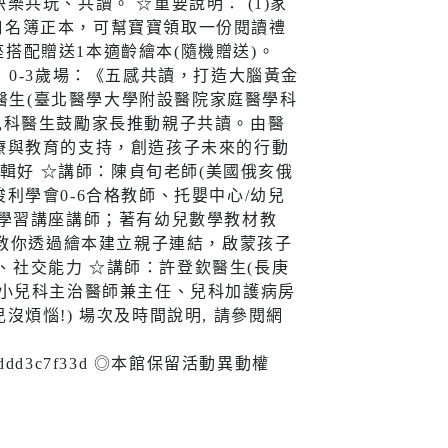
共玩、共讀。 ☆重要說明： (1)家
戶口名簿正本，可幫寶寶領取一份閱讀禮
宣導
座搭配贈送1本適齡繪本(隨機贈送)。
： 0-3歲場：《五感共讀，打造大腦黃金
達醫生(臺北醫學大學附設醫院家庭醫學科
兒科醫生鼓勵家長推動親子共讀。由醫
新住民
療與教育的支持，創造孩子未來的行動
字邏輯好 ☆講師：陳貞旬老師(美國俄亥俄
查詢
新住民學習中心
學會0-6合格教師、托嬰中心/幼兒
學習講座講師；著有幼兒數學教材教
隊專線
移民服務
醫師教你透過繪本建立親子連結，啟蒙孩子
資訊網
新住民72小時華語成教
緒、社交能力 ☆講師：許登欽醫生(長庚
班
-小兒科主治醫師兼主任、兒科加護病房
煩惱!) 場次及時間說明, 請參閱網
新北市新住民子女獎助
學金
97cb05ddd3c7f33d ◎本館保留活動異動權
新住民一站式服務
愛心大平台新住民關懷
計畫