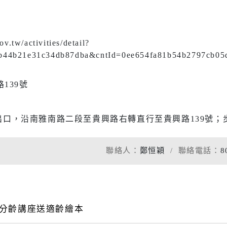
ov.tw/activities/detail?
b44b21e31c34db87dba&cntId=0ee654fa81b54b2797cb05
139號
出口，沿南雅南路二段至貴興路右轉直行至貴興路139號；步
聯絡人：
鄭恒穎
聯絡電話：
8
)聽分齡講座送適齡繪本