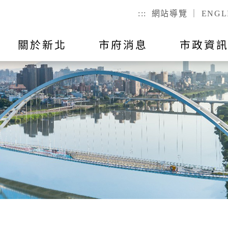
:::
網站導覽
｜
ENGL
關於新北
市府消息
市政資
聯絡我
市政公告
出國報告
行動APP
教育
主題活動
市政會議紀
公有不動產
戶政
們
幼兒
戶籍登記
全指引
RSS訂閱
預算與決算
統計資訊
國小
服務時間
己查
公有場地租借
二代智慧里
者懷孕手冊
總預算
國高中
議員所提
戶政規費
事項
總決算
特殊教育
戶籍罰鍰
對民間團
表
附屬單位預算及綜計表
社會教育
民生統計
異地申辦
附屬單位決算及綜計表
勞工大學
性別統計
兵役
數位學院