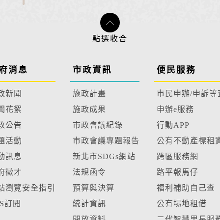
府消息
市政資訊
便民服務
政新聞
施政計畫
市民申辦/申訴等
聞花絮
施政成果
申辦e服務
政公告
市政會議紀錄
行動APP
題活動
市政會議專題報告
公有不動產標租
動訊息
新北市SDGs網站
跨區服務網
府徵才
法規函令
路平報馬仔
站瀏覽安全指引
預算與決算
福利補助自己查
SS訂閱
統計資訊
公有場地租借
開放資料
二代智慧里長服