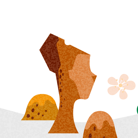
醫療篩檢
生活
交通
市場購物
即時路況
新北市iMAP
公車資訊
氣象資訊
免費新北
動物認養
新北捷運
樹木保護專區
新北市公
(YouBike
新北市酒
訊