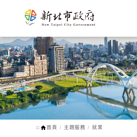
新北介
市政新聞
施政計畫
市民申辦/申訴等查
熱門
市府團
新聞花絮
市府榮
施政成果
申辦e服務
生育
紹
詢
隊
耀
動物認養
孕前保健
市府徵才
新北市SDGs網站
網站瀏覽安
法規函令
地理氣候
市府組織
公設認養
生育獎勵
路平報馬仔
福利補助自
人口概況
市政府
網站連結
身心障礙
交通概述
各機關
行動APP
醫療保健
文化
區公所
LINE官方帳號
育兒托育
姊妹市及
常見問答
學前補助
友好城市
:::
首頁
主題服務
就業
WIFI熱點