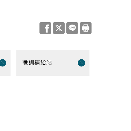
調查
災害統計
職訓補給站
庫查詢平台
住宅
地政資訊查詢
機關通訊
與大隊
城鄉資訊系統
都市更新
居住服務