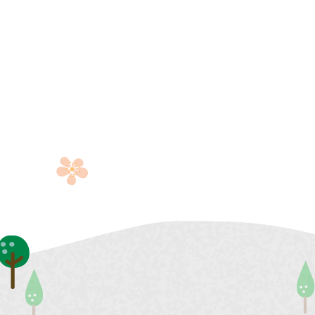
社會福利服務中心
防災資訊
水域安全
休閒
環保
運動場館介紹
垃圾清運
運動地圖
各區清潔
市新巴士
河濱公園綠地
資源回收
運動場館租借
共自行車
觀光旅遊
)
藝文活動
後代駕業者資