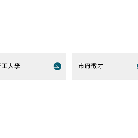
專題分析
松年大學
物價調查
婦女大學
家庭收支
國際教育資源網
衛生檢測
學習階段資源
重大職業
勞工大學
市府徵才
統計資料
社福
警消
幸福保衛站
警政服務
開
市府公報
電子布告欄
防治組
社會救助
警察分局
口網
老人福利機構
消防分隊
脆弱家庭服務
婦幼安全