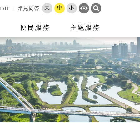
大
中
小
ISH
｜
常見問答
訊
便民服務
主題服務
錄
標租資訊
活動訊息
市政會議專題報告
跨區服務網
就業
申辦須知
就業資訊
開放資料
勞工大學
長服務
智能客服
地方建設建議
收費標準
市府徵才
處罰金額基準
職訓補給站
體補（捐）助
原住民人力資源網
速報
項目
專區