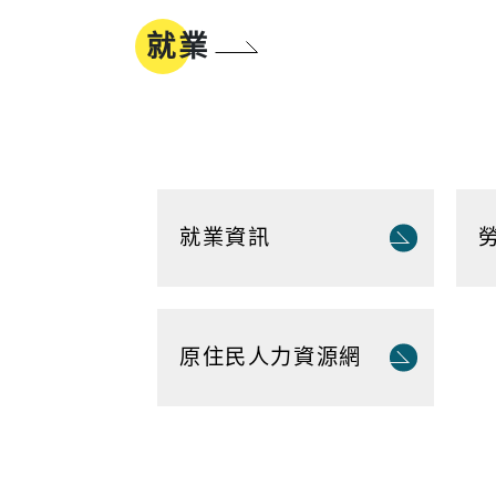
地方沿革
參與式預算
就業
新北市標
誌
同婚登記權益
市樹市花
我的E政府
就業資訊
工商
醫療
工商投資簡介
疾病管制
電子報及刊物
政府資訊公
原住民人力資源網
工商服務
慢性疾病
促參招商網
衛生所入
醫療院所