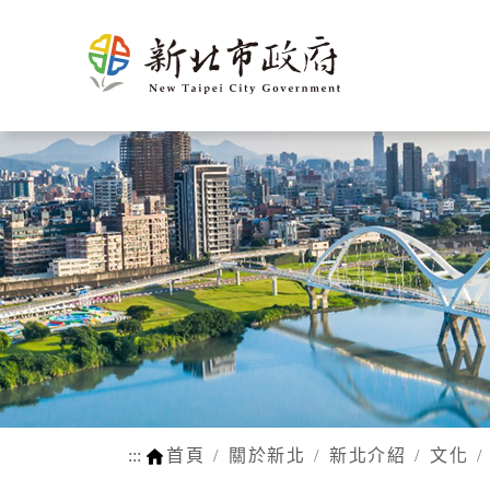
新北介
市政新聞
施政計畫
市民申辦/申訴等查
熱門
市府團
新聞花絮
市府榮
施政成果
申辦e服務
生育
紹
詢
隊
耀
動物認養
孕前保健
市府徵才
新北市SDGs網站
網站瀏覽安
法規函令
地理氣候
市府組織
公設認養
生育獎勵
路平報馬仔
福利補助自
人口概況
市政府
網站連結
身心障礙
交通概述
各機關
行動APP
醫療保健
文化
區公所
LINE官方帳號
育兒托育
姊妹市及
常見問答
學前補助
友好城市
:::
首頁
關於新北
新北介紹
文化
WIFI熱點