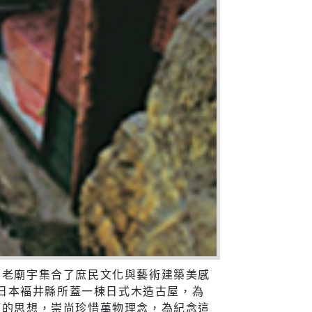
的老廟宇集合了庶民文化與藝術建築美感
於日本褔井縣所蓋一棟日式木造古屋，為
師的思想，崇尚珍惜萬物理念，為紀念這