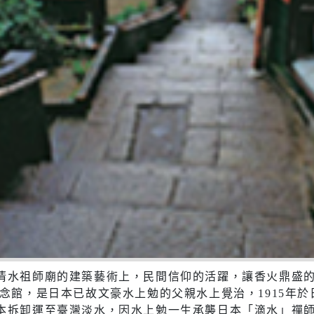
清水祖師廟的建築藝術上，民間信仰的活躍，讓香火鼎盛
念館，是日本已故文豪水上勉的父親水上覺治，1915年
本拆卸運至臺灣淡水，因水上勉一生承襲日本「滴水」禪