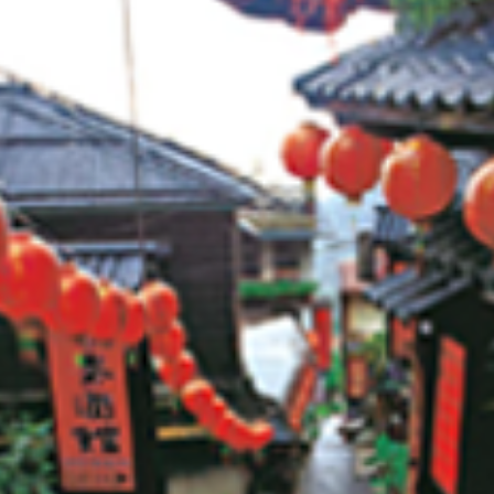
社會福利服務中心
防災資訊
水域安全
休閒
環保
運動場館介紹
垃圾清運
運動地圖
各區清潔
市新巴士
河濱公園綠地
資源回收
運動場館租借
共自行車
觀光旅遊
)
藝文活動
後代駕業者資