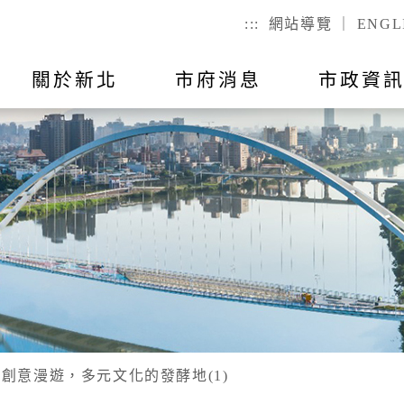
:::
網站導覽
｜
ENGL
關於新北
市府消息
市政資
聯絡我
市政公告
出國報告
行動APP
教育
主題活動
市政會議紀
公有不動產
戶政
們
幼兒
戶籍登記
全指引
RSS訂閱
預算與決算
統計資訊
國小
服務時間
己查
公有場地租借
二代智慧里
者懷孕手冊
總預算
國高中
議員所提
戶政規費
事項
總決算
特殊教育
戶籍罰鍰
對民間團
表
附屬單位預算及綜計表
社會教育
民生統計
異地申辦
附屬單位決算及綜計表
勞工大學
創意漫遊，多元文化的發酵地(1)
性別統計
兵役
數位學院