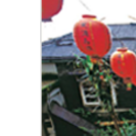
醫療篩檢
生活
交通
市場購物
即時路況
新北市iMAP
公車資訊
氣象資訊
免費新北
動物認養
新北捷運
樹木保護專區
新北市公
(YouBike
新北市酒
訊