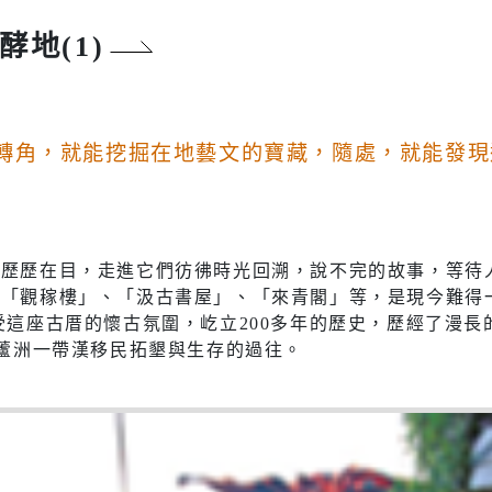
專題分析
松年大學
地(1)
物價調查
婦女大學
家庭收支
國際教育資源網
衛生檢測
轉角，就能挖掘在地藝文的寶藏，隨處，就能發現
學習階段資源
重大職業
事
統計資料
社福
警消
跡歷歷在目，走進它們彷彿時光回溯，說不完的故事，等待
有「觀稼樓」、「汲古書屋」、「來青閣」等，是現今難得
幸福保衛站
警政服務
受這座古厝的懷古氛圍，屹立200多年的歷史，歷經了漫
開
市府公報
電子布告欄
灣蘆洲一帶漢移民拓墾與生存的過往。
防治組
社會救助
警察分局
口網
老人福利機構
消防分隊
脆弱家庭服務
婦幼安全