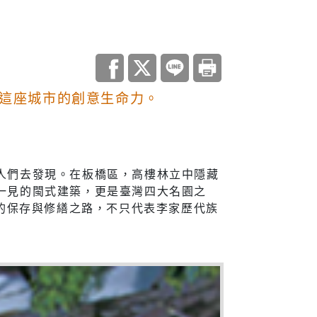
調查
這座城市的創意生命力。
災害統計
庫查詢平台
住宅
人們去發現。在板橋區，高樓林立中隱藏
一見的閩式建築，更是臺灣四大名園之
地政資訊查詢
長的保存與修繕之路，不只代表李家歷代族
機關通訊
與大隊
城鄉資訊系統
都市更新
居住服務