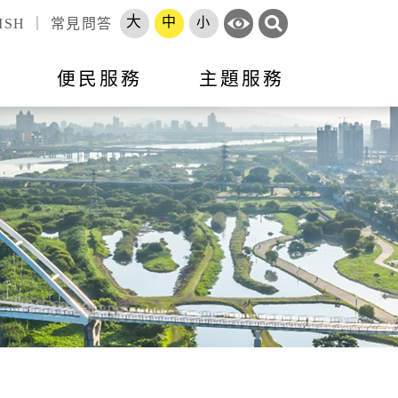
大
中
小
ISH
｜
常見問答
訊
便民服務
主題服務
錄
標租資訊
活動訊息
市政會議專題報告
跨區服務網
就業
申辦須知
就業資訊
開放資料
勞工大學
長服務
智能客服
地方建設建議
收費標準
市府徵才
處罰金額基準
職訓補給站
體補（捐）助
原住民人力資源網
速報
項目
專區