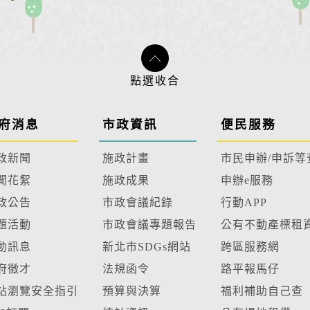
府消息
市政資訊
便民服務
政新聞
施政計畫
市民申辦/申訴等
聞花絮
施政成果
申辦e服務
政公告
市政會議紀錄
行動APP
題活動
市政會議專題報告
公有不動產標租
動訊息
新北市SDGs網站
跨區服務網
府徵才
法規函令
路平報馬仔
站瀏覽安全指引
預算與決算
福利補助自己查