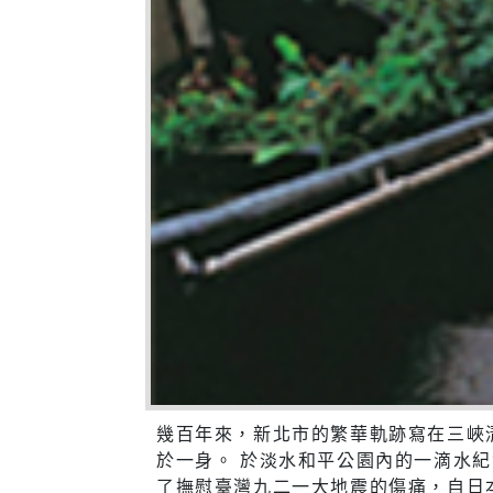
幾百年來，新北市的繁華軌跡寫在三峽
於一身。 於淡水和平公園內的一滴水紀
了撫慰臺灣九二一大地震的傷痛，自日