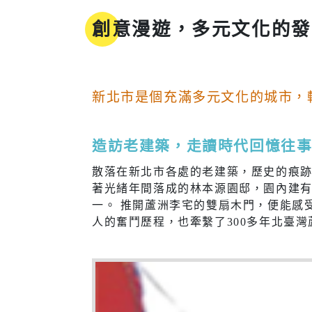
地方沿革
參與式預算
創意漫遊，多元文化的發酵
新北市標
誌
同婚登記權益
市樹市花
我的E政府
新北市是個充滿多元文化的城市，
造訪老建築，走讀時代回憶往
工商
醫療
散落在新北市各處的老建築，歷史的痕
著光緒年間落成的林本源園邸，園內建
工商投資簡介
疾病管制
一。 推開蘆洲李宅的雙扇木門，便能感
電子報及刊物
政府資訊公
人的奮鬥歷程，也牽繫了300多年北臺
工商服務
慢性疾病
促參招商網
衛生所入
醫療院所