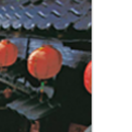
宣導
新住民
查詢
新住民學習中心
隊專線
移民服務
資訊網
新住民72小時華語成教
班
新北市新住民子女獎助
學金
新住民一站式服務
愛心大平台新住民關懷
計畫