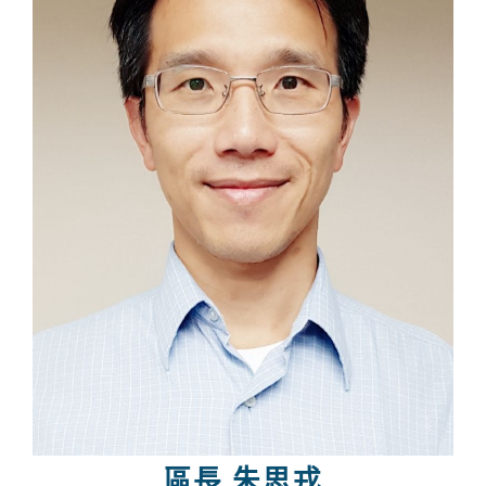
區長 朱思戎