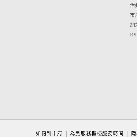
活
市
網
R
如何到市府
│
為民服務櫃檯服務時間
│
隱