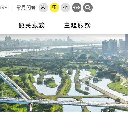
大
中
小
ISH
｜
常見問答
訊
便民服務
主題服務
錄
標租資訊
活動訊息
市政會議專題報告
跨區服務網
就業
申辦須知
就業資訊
開放資料
勞工大學
長服務
智能客服
地方建設建議
收費標準
市府徵才
處罰金額基準
職訓補給站
體補（捐）助
原住民人力資源網
速報
項目
專區