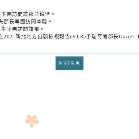
豐正率團訪問該郡並締盟。
伍爾夫郡長率團訪問本縣。
清先生率團訪問該郡。
2021新北地方自願檢視報告(VLR)予瑞奇蘭郡長Darrell B
回列表頁