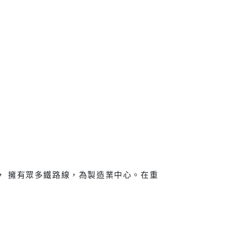
宣導
新住民
查詢
新住民學習中心
隊專線
移民服務
資訊網
新住民72小時華語成教
班
新北市新住民子女獎助
學金
， 擁有眾多鐵路線，為製造業中心。在重
新住民一站式服務
愛心大平台新住民關懷
計畫