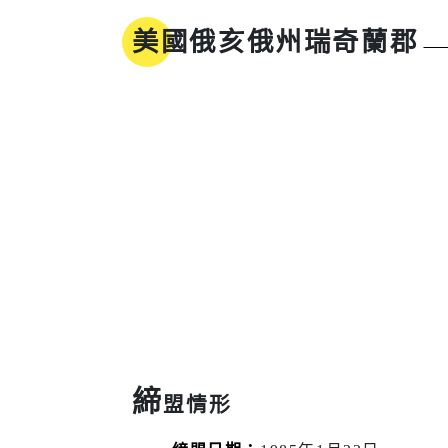
地方沿革
參與式預算
美國俄亥俄州瑞奇蘭郡
新北市標
誌
同婚登記權益
市樹市花
我的E政府
工商
醫療
工商投資簡介
疾病管制
電子報及刊物
政府資訊公
工商服務
慢性疾病
促參招商網
衛生所入
締
盟情形
醫療院所