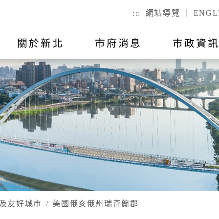
:::
網站導覽
｜
ENGL
關於新北
市府消息
市政資
聯絡我
市政公告
出國報告
行動APP
教育
主題活動
市政會議紀
公有不動產
戶政
們
幼兒
戶籍登記
全指引
RSS訂閱
預算與決算
統計資訊
國小
服務時間
己查
公有場地租借
二代智慧里
者懷孕手冊
總預算
國高中
議員所提
戶政規費
事項
總決算
特殊教育
戶籍罰鍰
對民間團
表
附屬單位預算及綜計表
社會教育
民生統計
異地申辦
附屬單位決算及綜計表
勞工大學
及友好城市
美國俄亥俄州瑞奇蘭郡
性別統計
兵役
數位學院