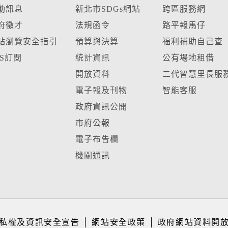
動訊息
新北市SDGs網站
跨區服務網
府徵才
法規函令
路平報馬仔
站瀏覽安全指引
預算與決算
福利補助自己查
SS訂閱
統計資訊
公有場地租借
開放資料
二代智慧里長服
電子報及刊物
智能客服
政府資訊公開
市府公報
電子布告欄
機關通訊
私權及資訊安全宣告
│
網站安全政策
│
政府網站資料開