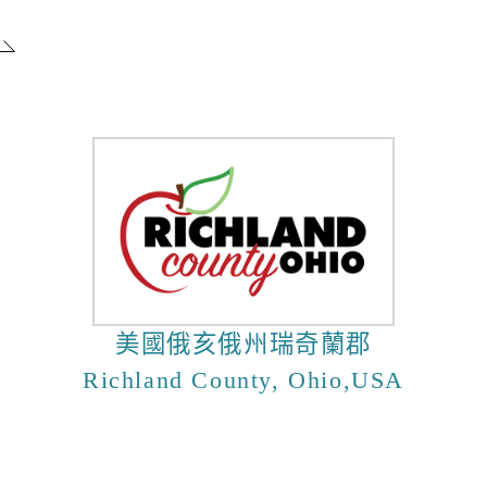
專題分析
松年大學
物價調查
婦女大學
家庭收支
國際教育資源網
衛生檢測
學習階段資源
重大職業
統計資料
社福
警消
幸福保衛站
警政服務
開
市府公報
電子布告欄
美國俄亥俄州瑞奇蘭郡
防治組
社會救助
警察分局
Richland County, Ohio,USA
口網
老人福利機構
消防分隊
脆弱家庭服務
婦幼安全