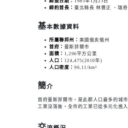
締盟日期：
1985年1月23日
醫療篩檢
締約首長：
臺北縣長 林豐正 、瑞
基
本數據資料
生活
交通
所屬聯邦州：
美國俄亥俄州
首府：
曼斯菲爾市
市場購物
即時路況
面積：
1,296平方公里
人口：
124,475(2010年)
新北市iMAP
公車資訊
人口密度：
96.11/km²
氣象資訊
免費新北
簡
介
動物認養
新北捷運
樹木保護專區
新北市公
首府曼斯菲爾市，是此郡人口最多的城市
(YouBike
工業沒落後，全市的工業已從多元化進入
新北市酒
訊
交
流概況