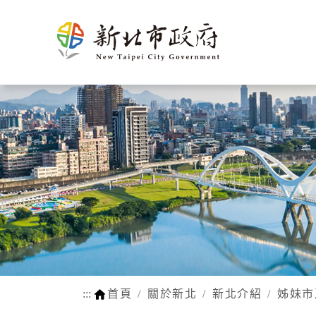
新北介
市政新聞
施政計畫
市民申辦/申訴等查
熱門
市府團
新聞花絮
市府榮
施政成果
申辦e服務
生育
紹
詢
隊
耀
動物認養
孕前保健
市府徵才
新北市SDGs網站
網站瀏覽安
法規函令
地理氣候
市府組織
公設認養
生育獎勵
路平報馬仔
福利補助自
人口概況
市政府
網站連結
身心障礙
交通概述
各機關
行動APP
醫療保健
文化
區公所
LINE官方帳號
育兒托育
姊妹市及
常見問答
學前補助
友好城市
:::
首頁
關於新北
新北介紹
姊妹市
WIFI熱點