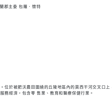
社會福利服務中心
防災資訊
奇蘭郡主委 包羅．懷特
水域安全
休閒
環保
運動場館介紹
垃圾清運
運動地圖
各區清潔
市新巴士
河濱公園綠地
資源回收
運動場館租借
共自行車
觀光旅遊
。位於被肥沃農田圍繞的丘陵地區內的莫西干河交叉口上
)
服務經濟，包含零 售業、教育和醫療保健行業。
藝文活動
後代駕業者資