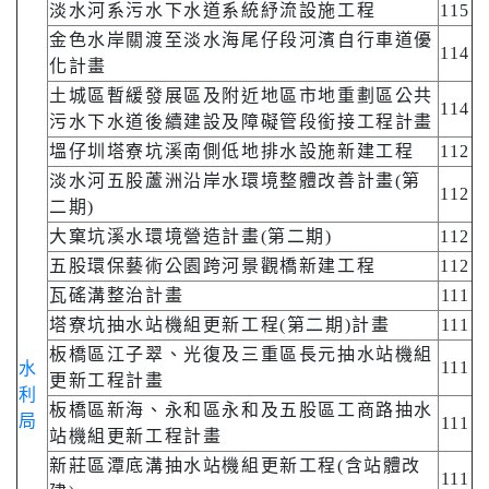
淡水河系污水下水道系統紓流設施工程
115
金色水岸關渡至淡水海尾仔段河濱自行車道優
114
化計畫
土城區暫緩發展區及附近地區市地重劃區公共
114
污水下水道後續建設及障礙管段銜接工程計畫
塭仔圳塔寮坑溪南側低地排水設施新建工程
112
淡水河五股蘆洲沿岸水環境整體改善計畫(第
112
二期)
大窠坑溪水環境營造計畫(第二期)
112
五股環保藝術公園跨河景觀橋新建工程
112
瓦磘溝整治計畫
111
塔寮坑抽水站機組更新工程(第二期)計畫
111
板橋區江子翠、光復及三重區長元抽水站機組
111
水
更新工程計畫
利
板橋區新海、永和區永和及五股區工商路抽水
局
111
站機組更新工程計畫
新莊區潭底溝抽水站機組更新工程(含站體改
111