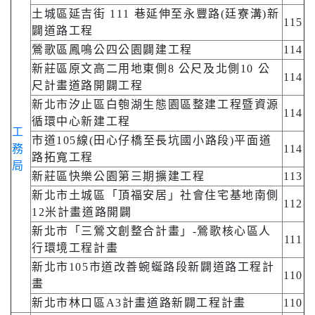
土城區延吉街 111 巷延伸至永豐路(廷寮溝)新
115
闢道路工程
鶯歌區鳳鳴公四公園闢建工程
114
新莊區原文高二用地東側8 公尺及北側10 公
114
尺計畫道路開闢工程
新北市汐止區白匏湖生態園區整建工程暨資源
114
循環中心新建工程
工
市道105線(田心仔橋至長坑國小路段)平面道
務
114
路拓寬工程
局
新莊區快樂公園第三期擴建工程
113
新北市土城區「頂福安居」社會住宅基地南側
112
12米計畫道路開闢
新北市「三鶯文創整合計畫」-鶯歌核心區人
111
行環境工程計畫
新北市105市道改善蜿蜒路段新闢道路工程計
110
畫
新北市林口區A3計畫道路新闢工程計畫
110