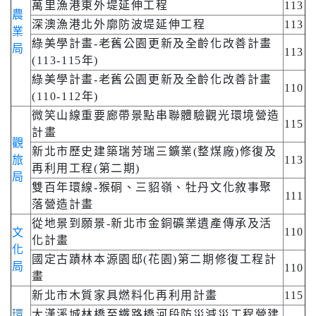
萬里漁港東外堤延伸工程
113
農
深澳漁港北外廓防波堤延伸工程
113
業
綠美學計畫-老舊公園更新及全齡化改善計畫
局
113
(113-115年)
綠美學計畫-老舊公園更新及全齡化改善計畫
110
(110-112年)
微笑山線重要廊帶景點串聯體驗觀光環境營造
115
計畫
觀
新北市歷史建築瑞芳瑞三鑛業(整煤廠)修復及
旅
113
再利用工程(第二期)
局
雙百年環線-猴硐、三貂嶺、牡丹文化敘事聚
111
落營造計畫
從地景到願景-新北市金銅礦業遺產傳承及活
110
文
化計畫
化
國定古蹟林本源園邸(花園)第二期修復工程計
局
110
畫
新北市木質家具燃料化再利用計畫
115
環
大漢溪城林橋至鐵路橋河段防災減災工程營建