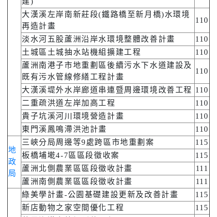
建)
大漢溪左岸南新莊段(鐵路橋至新月橋)水環境
110
再造計畫
淡水河五股蘆洲沿岸水環境整體改善計畫
110
土城區土城抽水站機組擴建工程
110
蘆洲南港子市地重劃區後續污水下水道建設及
110
既有污水管線修繕工程計畫
大漢溪堤外水岸廊道串連暨周邊環境改善工程
110
二重疏洪道左岸加高工程
110
貴子坑溪河川環境營造計畫
110
東門溪鳳鳴滯洪池計畫
110
三峽分局周邊等9處跨區市地重劃案
115
地
板橋埔墘4-7區區段徵收案
115
政
蘆洲北側農業區區段徵收計畫
111
局
蘆洲南側農業區區段徵收計畫
111
綠美學計畫-公園基礎建設更新及改善計畫
115
新店動物之家空間優化工程
115