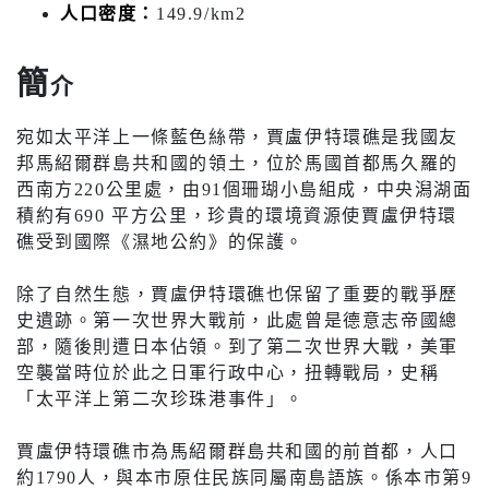
人口密度：
149.9/km2
簡
介
宛如太平洋上一條藍色絲帶，賈盧伊特環礁是我國友
邦馬紹爾群島共和國的領土，位於馬國首都馬久羅的
西南方220公里處，由91個珊瑚小島組成，中央潟湖面
積約有690 平方公里，珍貴的環境資源使賈盧伊特環
礁受到國際《濕地公約》的保護。
除了自然生態，賈盧伊特環礁也保留了重要的戰爭歷
史遺跡。第一次世界大戰前，此處曾是德意志帝國總
部，隨後則遭日本佔領。到了第二次世界大戰，美軍
空襲當時位於此之日軍行政中心，扭轉戰局，史稱
「太平洋上第二次珍珠港事件」。
賈盧伊特環礁市為馬紹爾群島共和國的前首都，人口
約1790人，與本市原住民族同屬南島語族。係本市第9