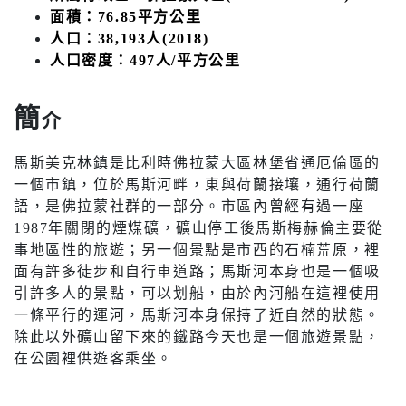
面積：76.85平方公里
人口：38,193人(2018)
人口密度：497人/平方公里
簡
介
馬斯美克林鎮是比利時佛拉蒙大區林堡省通厄倫區的
一個市鎮，位於馬斯河畔，東與荷蘭接壤，通行荷蘭
語，是佛拉蒙社群的一部分。市區內曾經有過一座
1987年關閉的煙煤礦，礦山停工後馬斯梅赫倫主要從
事地區性的旅遊；另一個景點是市西的石楠荒原，裡
面有許多徒步和自行車道路；馬斯河本身也是一個吸
引許多人的景點，可以划船，由於內河船在這裡使用
一條平行的運河，馬斯河本身保持了近自然的狀態。
除此以外礦山留下來的鐵路今天也是一個旅遊景點，
在公園裡供遊客乘坐。