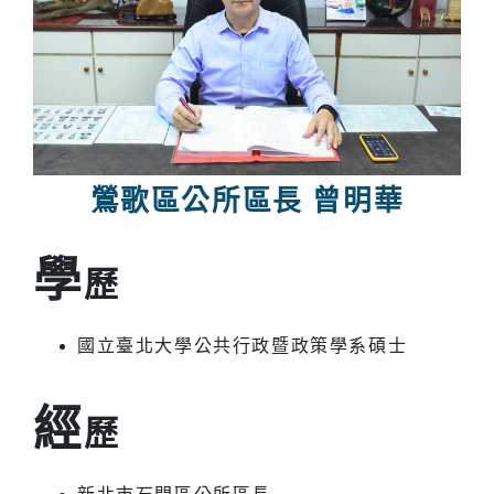
鶯歌區公所區長 曾明華
學
歷
國立臺北大學公共行政暨政策學系碩士
經
歷