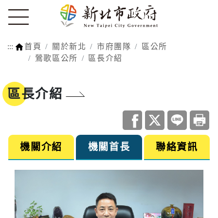
:::
首頁
關於新北
市府團隊
區公所
鶯歌區公所
區長介紹
區長介紹
機關介紹
機關首長
聯絡資訊