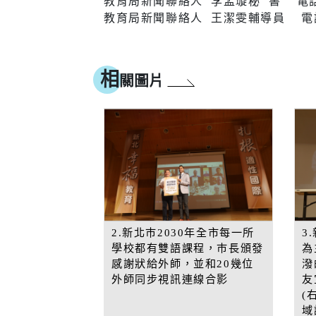
教育局新聞聯絡人 李孟璇秘 書 電話：2
教育局新聞聯絡人 王潔雯輔導員 電話：2
相
關圖片
2.新北巿2030年全市每一所
3
學校都有雙語課程，巿長頒發
為
感謝狀給外師，並和20幾位
潑
外師同步視訊連線合影
友
(
域