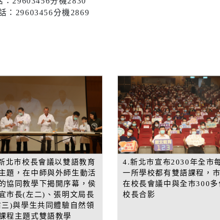
9603456分機2830
9603456分機2869
.新北巿校長會議以雙語教育
4.新北巿宣布2030年全市
主題，在中師與外師生動活
一所學校都有雙語課程，
的協同教學下揭開序幕，侯
在校長會議中與全巿300多
宜市長(左二)、張明文局長
校長合影
右三)與學生共同體驗自然領
課程主題式雙語教學