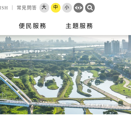
大
中
小
ISH
｜
常見問答
訊
便民服務
主題服務
錄
標租資訊
活動訊息
市政會議專題報告
跨區服務網
就業
申辦須知
就業資訊
開放資料
勞工大學
長服務
智能客服
地方建設建議
收費標準
市府徵才
處罰金額基準
職訓補給站
體補（捐）助
原住民人力資源網
速報
項目
專區