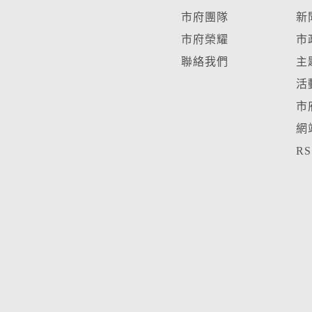
市府團隊
新
市府榮耀
市
聯絡我們
主
活
市
網
R