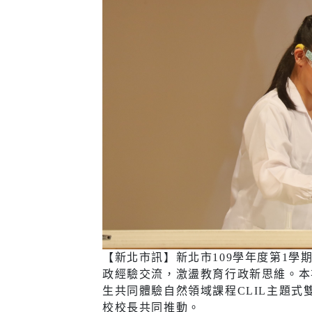
醫療篩檢
生活
交通
市場購物
即時路況
新北市iMAP
公車資訊
氣象資訊
免費新北
動物認養
新北捷運
樹木保護專區
新北市公
(YouBike
【新北市訊】新北市109學年度第1學
政經驗交流，激盪教育行政新思維。本
新北市酒
生共同體驗自然領域課程CLIL主題式
訊
校校長共同推動。