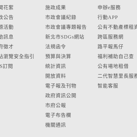
聞花絮
施政成果
申辦e服務
政公告
市政會議紀錄
行動APP
題活動
市政會議專題報告
公有不動產標租
動訊息
新北市SDGs網站
跨區服務網
府徵才
法規函令
路平報馬仔
站瀏覽安全指引
預算與決算
福利補助自己查
SS訂閱
統計資訊
公有場地租借
開放資料
二代智慧里長服
電子報及刊物
智能客服
政府資訊公開
市府公報
電子布告欄
機關通訊