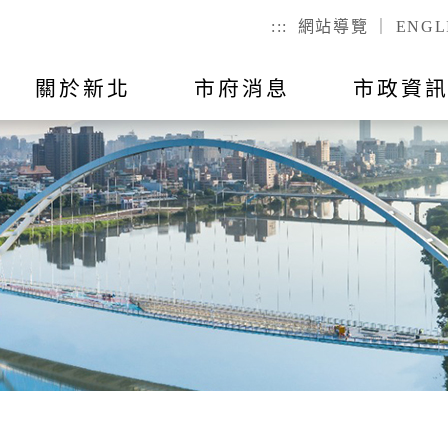
:::
網站導覽
｜
ENGL
關於新北
市府消息
市政資
聯絡我
市政公告
出國報告
行動APP
教育
主題活動
市政會議紀
公有不動產
戶政
們
幼兒
戶籍登記
全指引
RSS訂閱
預算與決算
統計資訊
國小
服務時間
己查
公有場地租借
二代智慧里
者懷孕手冊
總預算
國高中
議員所提
戶政規費
事項
總決算
特殊教育
戶籍罰鍰
對民間團
表
附屬單位預算及綜計表
社會教育
民生統計
異地申辦
附屬單位決算及綜計表
勞工大學
性別統計
兵役
數位學院