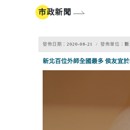
地方沿革
參與式預算
市政新聞
新北市標
誌
同婚登記權益
市樹市花
我的E政府
發佈日期：
2020-08-21
發佈單位：
新
新北百位外師全國最多 侯友宜於
工商
醫療
工商投資簡介
疾病管制
電子報及刊物
政府資訊公
工商服務
慢性疾病
促參招商網
衛生所入
醫療院所