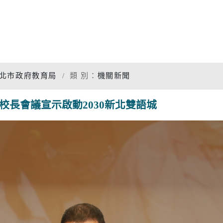
專題分析
松年大學
物價調查
婦女大學
家庭收支
國際教育資源網
衛生檢測
北市政府教育局
類 別：
機關新聞
學習階段資源
重大職業
校長會議宣示啟動2030新北雙語城
統計資料
社福
警消
幸福保衛站
警政服務
開
市府公報
電子布告欄
防治組
社會救助
警察分局
口網
老人福利機構
消防分隊
脆弱家庭服務
婦幼安全