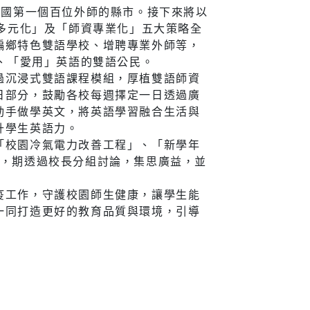
全國第一個百位外師的縣市。接下來將以
式多元化」及「師資專業化」五大策略全
偏鄉特色雙語學校、增聘專業外師等，
」、「愛用」英語的雙語公民。
過沉浸式雙語課程模組，厚植雙語師資
日部分，鼓勵各校每週擇定一日透過廣
動手做學英文，將英語學習融合生活與
升學生英語力。
「校園冷氣電力改善工程」、「新學年
人，期透過校長分組討論，集思廣益，並
疫工作，守護校園師生健康，讓學生能
一同打造更好的教育品質與環境，引導