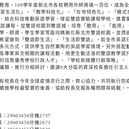
教育，109學年度新北市各校聘用外師將達一百位，成為
「學習生活化」、「教學科技化」、「在地特色化」、「模
、結合科技推動英語學習、增設雙語實驗課程學校、建置
有雙語課程，從雙語校園到雙語城，培育「敢用」、「能用
學、師資、學生學習等面向精緻化新北市雙語校園，並透
希望做到「雙語即生活」、「生活即雙語」，如全市英語
多元方式，提供學生自然薰陶的英語學習情境，另外搭配
及專業英文相關的課程活動，用更生動活潑的雙語教學提
何培育優秀學校行政人才」、「學校新媒體行銷策略」、
議題，進行分組研討，邀請9大分區的資深校長擔任引言
有校長在今年全球疫情流行之際，齊心協力，共同執行防
續做學校最堅實的後盾，協助校長克服各種問題與挑戰，
9603456分機2737
9603456分機2673