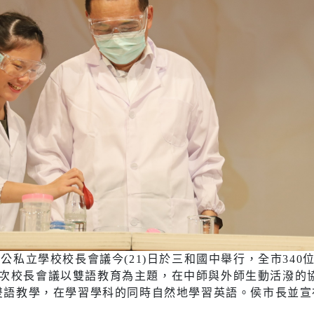
社會福利服務中心
防災資訊
水域安全
休閒
環保
運動場館介紹
垃圾清運
運動地圖
各區清潔
市新巴士
河濱公園綠地
資源回收
運動場館租借
共自行車
觀光旅遊
)
期公私立學校校長會議今(21)日於三和國中舉行，全市34
藝文活動
次校長會議以雙語教育為主題，在中師與外師生動活潑的
後代駕業者資
雙語教學，在學習學科的同時自然地學習英語。侯市長並宣