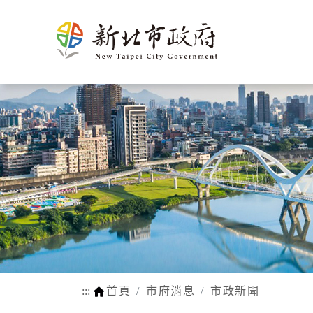
新北介
市政新聞
施政計畫
市民申辦/申訴等查
熱門
市府團
新聞花絮
市府榮
施政成果
申辦e服務
生育
紹
詢
隊
耀
動物認養
孕前保健
市府徵才
新北市SDGs網站
網站瀏覽安
法規函令
地理氣候
市府組織
公設認養
生育獎勵
路平報馬仔
福利補助自
人口概況
市政府
網站連結
身心障礙
交通概述
各機關
行動APP
醫療保健
文化
區公所
LINE官方帳號
育兒托育
姊妹市及
常見問答
學前補助
友好城市
:::
首頁
市府消息
市政新聞
WIFI熱點