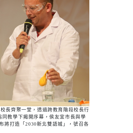
宣導
新住民
查詢
新住民學習中心
隊專線
移民服務
資訊網
新住民72小時華語成教
班
新北市新住民子女獎助
學金
0位校長齊聚一堂，透過跨教育階段校長行
新住民一站式服務
協同教學下揭開序幕，侯友宜市長與學
布將打造「2030新北雙語城」，號召各
愛心大平台新住民關懷
計畫