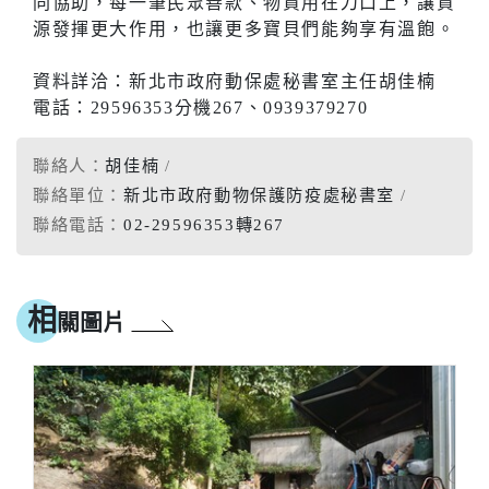
同協助，每一筆民眾善款、物資用在刀口上，讓資
源發揮更大作用，也讓更多寶貝們能夠享有溫飽。
資料詳洽：新北市政府動保處秘書室主任胡佳楠
電話：29596353分機267、0939379270
聯絡人：
胡佳楠
聯絡單位：
新北市政府動物保護防疫處秘書室
聯絡電話：
02-29596353轉267
相
關圖片