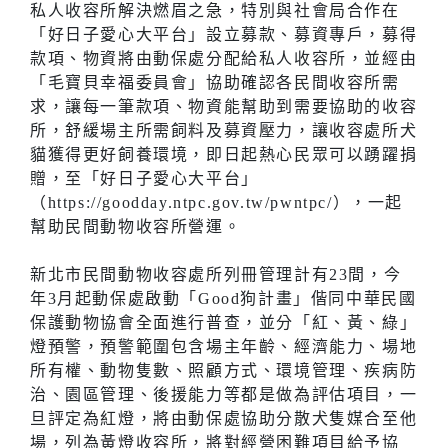
私人收容所解決燃眉之急，特別與社會局合作在
「好日子愛心大平台」設立募款、募資專戶，募得
款項、物資將由動保處分配給私人收容所，並經由
「毛寶貝幸福委員會」協助確認各民間收容所需
求，讓每一筆款項、物資能幫助到需要協助的收容
所，舒緩場主所需飼料及募資壓力，讓收容處所犬
貓獲得更好飼養環境，即日起熱心民眾可以踴躍捐
贈，至「好日子愛心大平台」
（https://goodday.ntpc.gov.tw/pwntpc/），一起
幫助民間動物收容所營運。
新北市民間動物收容處所列冊管理計有23間，今
年3月起動保處啟動「Good狗計畫」偕同中華民國
保護動物協會全面進行普查，並分「紅、黃、綠」
燈預警，預警範圍包含場主年齡、經濟能力、場地
所有權、動物隻數、照顧方式、環境管理、疾病防
治、園區管理、後援能力等都是做為評估項目，一
旦評定為紅燈，將由動保處協助分散犬隻媒合至他
場，列為黃燈收容所，將對經營困難項目給予協