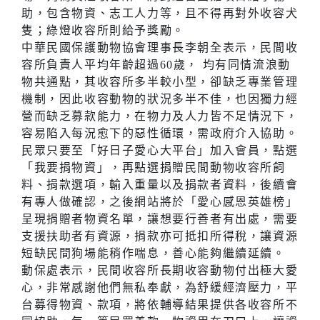
助，包含物資、志工人力等，且不得再對外收容犬
隻；綠燈收容所則給予獎勵。
中華民國保護動物協會理事長李朝全表示，民間收
容所負責人平均年齡超過60歲， 均有同情流浪動
物共通點，其收容所多半較小型，卻缺乏專業管理
機制，因此收容動物的狀況多半不佳，也因獨力經
營而缺乏募款能力，在物力及人力皆不足情況下，
容易陷入每況愈下的惡性循環，需政府介入協助。
民眾只要至「好日子愛心大平台」加入會員，點選
「我要捐物資」，再點選捐贈民間動物收容所飼
料、捐款選項，輸入重量以及捐款者資料，後續會
有專人做確認，之後網站將於「愛心感恩英雄榜」
呈現捐贈者物資名單，讓想要行善者有出處，需要
支援扶助者有資源，捐款亦可抵扣所得稅，讓資源
短缺民間狗場能稍作喘息，善心能夠繼續延續。
動保處表示，民間收容所長期收容動物付出極大愛
心，非常感謝他們無私奉獻，為舒緩經濟壓力，平
台募得物資、款項，將依輔導結果提供各收容所不