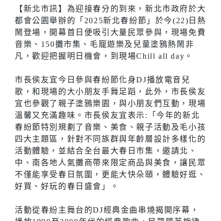
【新北市訊】為迎接春分的到來，新北市政府於大
都會公園舉辦的「2025新北春紛節」於今(22)日熱
鬧登場，開幕首日便吸引大量民眾參與，現場免費
音樂、150攤市集、毛寵遊樂及兒童塗鴉熱鬧非
凡，歡迎把握明日機會，到現場Chill all day。
市長侯友宜今日參與春紛節化身DJ播放電音兒
歌，和現場的大小朋友手舞足蹈，此外，市長侯友
宜也參觀了親子塗鴉樂園，與小朋友們互動，現場
溫馨又充滿趣味。市長侯友宜表示:「今年的新北
春紛節特別規劃了音樂、美食、親子活動及毛小孩
四大主題區，針對不同族群與年齡層設計多樣化的
活動體驗，並結合全台最大春日市集，邀請北、
中、南各地人氣攤商帶來限定商品與美食，讓民眾
不僅能享受春日氛圍，更能大快朵頤，體驗好逛、
好買、好玩的春日盛會」。
活動從春紛主舞台的DJ經典金曲串燒揭開序幕，