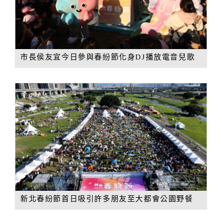
市長侯友宜今日參與春紛節化身DJ播放電音兒歌
新北春紛節首日吸引許多朋友至大都會公園野餐