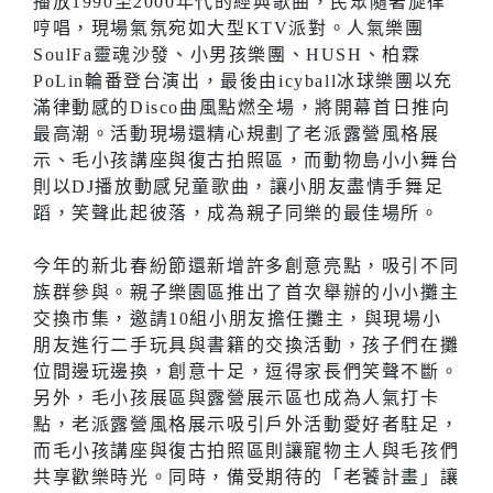
播放1990至2000年代的經典歌曲，民眾隨著旋律
哼唱，現場氣氛宛如大型KTV派對。人氣樂團
SoulFa靈魂沙發、小男孩樂團、HUSH、柏霖
PoLin輪番登台演出，最後由icyball冰球樂團以充
滿律動感的Disco曲風點燃全場，將開幕首日推向
最高潮。活動現場還精心規劃了老派露營風格展
示、毛小孩講座與復古拍照區，而動物島小小舞台
則以DJ播放動感兒童歌曲，讓小朋友盡情手舞足
蹈，笑聲此起彼落，成為親子同樂的最佳場所。
今年的新北春紛節還新增許多創意亮點，吸引不同
族群參與。親子樂園區推出了首次舉辦的小小攤主
交換市集，邀請10組小朋友擔任攤主，與現場小
朋友進行二手玩具與書籍的交換活動，孩子們在攤
位間邊玩邊換，創意十足，逗得家長們笑聲不斷。
另外，毛小孩展區與露營展示區也成為人氣打卡
點，老派露營風格展示吸引戶外活動愛好者駐足，
而毛小孩講座與復古拍照區則讓寵物主人與毛孩們
共享歡樂時光。同時，備受期待的「老饕計畫」讓