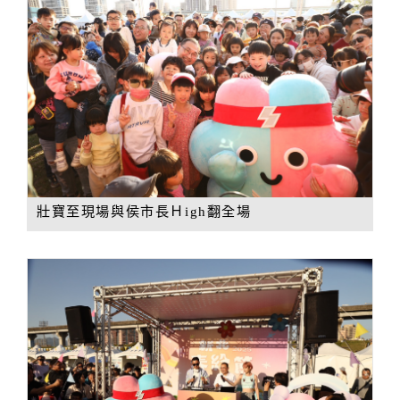
壯寶至現場與侯市長Ｈigh翻全場