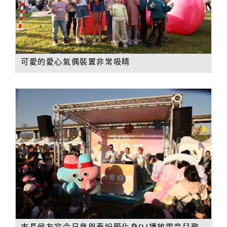
可愛的愛心氣偶裝置非常吸睛
市長侯友宜今日參與春紛節化身DJ播放電音兒歌