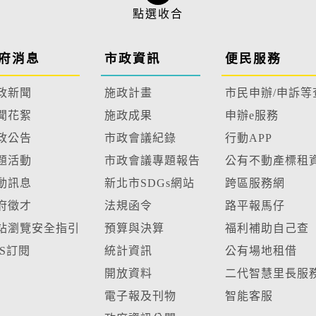
府消息
市政資訊
便民服務
政新聞
施政計畫
市民申辦/申訴等
聞花絮
施政成果
申辦e服務
政公告
市政會議紀錄
行動APP
題活動
市政會議專題報告
公有不動產標租
動訊息
新北市SDGs網站
跨區服務網
府徵才
法規函令
路平報馬仔
站瀏覽安全指引
預算與決算
福利補助自己查
SS訂閱
統計資訊
公有場地租借
開放資料
二代智慧里長服
電子報及刊物
智能客服