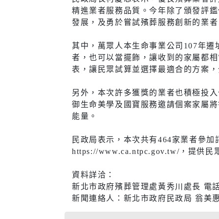
醫療篩檢
精進業者服務品質。今年除了頒發評鑑
發展，及勇於嘗試殯葬服務創新的業者
其中，萬眾人本生命事業公司107年
者，也可以當擺飾，讓收到的家屬都相
生活
交通
表，讓民眾試算並選擇最適合的方案，
市場購物
即時路況
另外，本次許多獲獎的業者也積極投入
御生命美學及國寶服務邀請個案家屬將
新北市iMAP
公車資訊
能量。
氣象資訊
免費新北
民政局表示，本次共有464家業者參
動物認養
新北捷運
https://www.ca.ntpc.gov.tw
樹木保護專區
新北市公
資料詳洽：
(YouBike
新北市政府殯葬管理處黃秀川處長 電話（02
新北市酒
新聞連絡人：新北市政府民政局 翁美惠091
訊