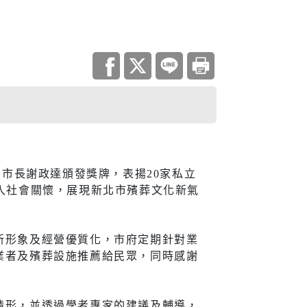
調查
災害統計
庫查詢平台
住宅
副市長謝政達頒發獎牌，表揚20家私立
入社會關懷，展現新北市殯葬文化新氣
地政資訊查詢
機關通訊
與大隊
城鄉資訊系統
新形象及經營優質化，市府定期針對業
都市更新
業者及殯葬設施推薦給民眾，同時感謝
居住服務
情形，並透過學者專家的建議及輔導，