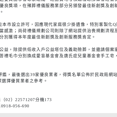
社會福利服務中心
防災資訊
優良獎項，在殯葬禮儀服務業部分另頒發最佳新創獎及創
水域安全
。
遷址本市設立許可，因應現代家庭很少掛遺像，特別客製化
當感激；尚荷禮儀規劃公司則除了網站提供治喪規劃流程
休閒
環保
分別獲得本年度最佳新創獎及創新服務獎肯定。
運動場館介紹
垃圾清運
公益，除提供低收入戶公益塔位及義助殮葬，並邀請個案
答禮毛巾分別換成愛盲基金會及唐氏症兒童基金會手工皂
運動地圖
各區清潔
市新巴士
河濱公園綠地
資源回收
加評鑑，最後選出39家優良業者，得獎名單公佈於民政局網
運動場館租借
/，提供民眾選擇優質業者之參考。
共自行車
觀光旅遊
)
）22571207分機173
藝文活動
後代駕業者資
8-056-690