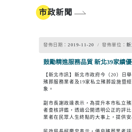
地方沿革
參與式預算
市政新聞
新北市標
誌
同婚登記權益
市樹市花
我的E政府
發佈日期：
2019-11-20
發佈單位：
新
鼓勵精進服務品質 新北39家績
工商
醫療
【新北市訊】新北市政府今（20）日舉
殯葬服務業者及19家私立殯葬設施暨
工商投資簡介
疾病管制
電子報及刊物
政府資訊公
象。
工商服務
慢性疾病
副市長謝政達表示，為提升本市私立殯
促參招商網
衛生所入
者查核評鑑，透過公開透明公正的評比
業者在民眾人生終點的大事上，提供安
醫療院所
民政局長柯慶忠表示，優良殯葬業者評