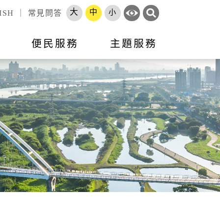
大
中
小
ISH
｜
常見問答
訊
便民服務
主題服務
錄
標租資訊
活動訊息
市政會議專題報告
跨區服務網
就業
申辦須知
就業資訊
開放資料
勞工大學
長服務
智能客服
地方建設建議
收費標準
市府徵才
處罰金額基準
職訓補給站
體補（捐）助
原住民人力資源網
速報
項目
專區