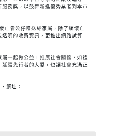
新服務獎，以鼓舞新進優秀業者到本市
宣導
Q版亡者公仔贈送給家屬，除了緬懷亡
及透明的收費資訊，更推出網路試算
新住民
查詢
新住民學習中心
家屬一起做公益，推展社會關懷，如禮
，延續先行者的大愛，也讓社會充滿正
隊專線
移民服務
資訊網
新住民72小時華語成教
班
站，網址：
新北市新住民子女獎助
學金
新住民一站式服務
愛心大平台新住民關懷
計畫