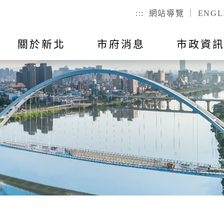
:::
網站導覽
｜
ENGL
關於新北
市府消息
市政資
聯絡我
市政公告
出國報告
行動APP
教育
主題活動
市政會議紀
公有不動產
戶政
們
幼兒
戶籍登記
全指引
RSS訂閱
預算與決算
統計資訊
國小
服務時間
己查
公有場地租借
二代智慧里
者懷孕手冊
總預算
國高中
議員所提
戶政規費
事項
總決算
特殊教育
戶籍罰鍰
對民間團
表
附屬單位預算及綜計表
社會教育
民生統計
異地申辦
附屬單位決算及綜計表
勞工大學
性別統計
兵役
數位學院