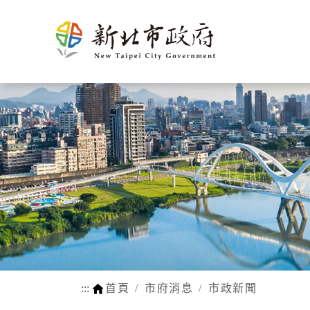
新北介
市政新聞
施政計畫
市民申辦/申訴等查
熱門
市府團
新聞花絮
市府榮
施政成果
申辦e服務
生育
紹
詢
隊
耀
動物認養
孕前保健
市府徵才
新北市SDGs網站
網站瀏覽安
法規函令
地理氣候
市府組織
公設認養
生育獎勵
路平報馬仔
福利補助自
人口概況
市政府
網站連結
身心障礙
交通概述
各機關
行動APP
醫療保健
文化
區公所
LINE官方帳號
育兒托育
姊妹市及
常見問答
學前補助
友好城市
:::
首頁
市府消息
市政新聞
WIFI熱點