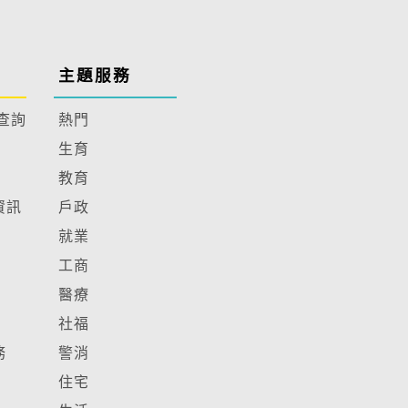
主題服務
查詢
熱門
生育
教育
資訊
戶政
就業
工商
醫療
社福
務
警消
住宅