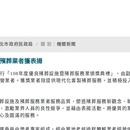
專題分析
松年大學
物價調查
婦女大學
家庭收支
國際教育資源網
衛生檢測
北市政府民政局
類 別：
機關新聞
學習階段資源
重大職業
優殯葬業者獲表揚
統計資料
社福
警消
行「108年度優良殯葬設施暨殯葬服務業頒獎典禮」，由
經營業者。獲獎業者除提供現代化客製殯葬服務，並積極投
幸福保衛站
警政服務
開
市府公報
電子布告欄
防治組
社會救助
警察分局
葬設施及殯葬服務業者服務品質，塑造殯葬服務新觀念、
口網
老人福利機構
消防分隊
，激勵業界人員的良性競爭，並藉由表揚活動，將優質的
心及圓滿的服務。
脆弱家庭服務
婦幼安全
選委員由學者專家組成，經由實地考核過程瞭解業者經營