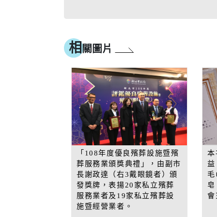
相
關圖片
「108年度優良殯葬設施暨殯
本
葬服務業頒獎典禮」，由副市
益
長謝政達（右3戴眼鏡者）頒
毛
發獎牌，表揚20家私立殯葬
皂
服務業者及19家私立殯葬設
會
施暨經營業者。