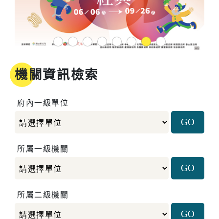
1
2
3
4
5
6
7
8
機關資訊檢索
府內一級單位
所屬一級機關
所屬二級機關