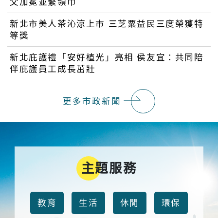
父加冕並繫領巾
新北市美人茶沁涼上市 三芝粟益民三度榮獲特
等獎
新北庇護禮「安好植光」亮相 侯友宜：共同陪
伴庇護員工成長茁壯
更多市政新聞
主題服務
教育
生活
休閒
環保