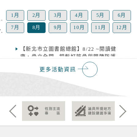
1月
2月
3月
4月
5月
6月
7月
8月
9月
10月
11月
12月
【新北市立圖書館總館】8/22 ~閱讀健
康，骨立全開~ 銀髮好筋骨與關節防護
守護日
更多活動資訊
【新北市立圖書館總館】8/15 洪鈞培
健康公益講座 (上下午場)
115年度「新北知識充電站」土城生活
講座（第八場次），歡迎踴躍參加！
Previous
Next
【樹林三多圖書閱覽室】115年8月彩
虹故事屋活動