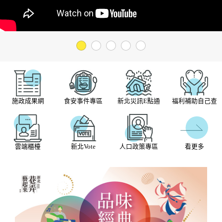
1
2
3
4
5
施政成果網
食安事件專區
新北災訊E點通
福利補助自己查
看更多
雲端櫃檯
新北Vote
人口政策專區