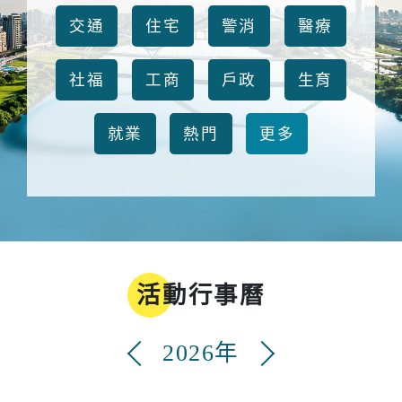
交通
住宅
警消
醫療
社福
工商
戶政
生育
就業
熱門
更多
活動行事曆
2026年