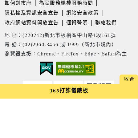
如何到市府
│
為民服務櫃檯服務時間
│
2026(下)板橋生活講座--「搭乘郵輪看
隱私權及資訊安全宣告
│
網站安全政策
│
世界」
政府網站資料開放宣告
│
個資聲明
│
聯絡我們
【新北市立圖書館淡水分館】 115年8
月表演活動 :《 蘋果劇團【嬌滴滴與髒
地 址：(220242)新北市板橋區中山路1段161號
兮兮】》
電 話：(02)2960-3456 或 1999（新北市境內）
瀏覽器支援：Chrome、Firefox、Edge、Safari為主
【新北市立圖書館總館】8/15 生活心
性智慧系列講座「從閱讀到創作---AI
如何讓知識變成影響力」
【新北市立圖書館中和員山分館】
165打詐儀錶板
「Home Library」系列活動：童話烘
焙時光
市府網站
市府位置
市府LINE
20