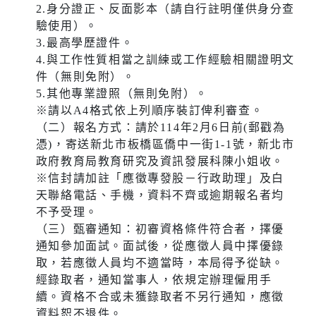
2.身分證正、反面影本（請自行註明僅供身分查
驗使用）。
3.最高學歷證件。
4.與工作性質相當之訓練或工作經驗相關證明文
件（無則免附）。
5.其他專業證照（無則免附）。
※請以A4格式依上列順序裝訂俾利審查。
（二）報名方式：請於114年2月6日前(郵戳為
憑)，寄送新北市板橋區僑中一街1-1號，新北市
政府教育局教育研究及資訊發展科陳小姐收。
※信封請加註「應徵專發股－行政助理」及白
天聯絡電話、手機，資料不齊或逾期報名者均
不予受理。
（三）甄審通知：初審資格條件符合者，擇優
通知參加面試。面試後，從應徵人員中擇優錄
取，若應徵人員均不適當時，本局得予從缺。
經錄取者，通知當事人，依規定辦理僱用手
續。資格不合或未獲錄取者不另行通知，應徵
資料恕不退件。