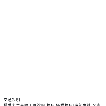
交通說明：
搭乘大眾交通工具說明:捷運 搭乘捷運[南勢角線]至南