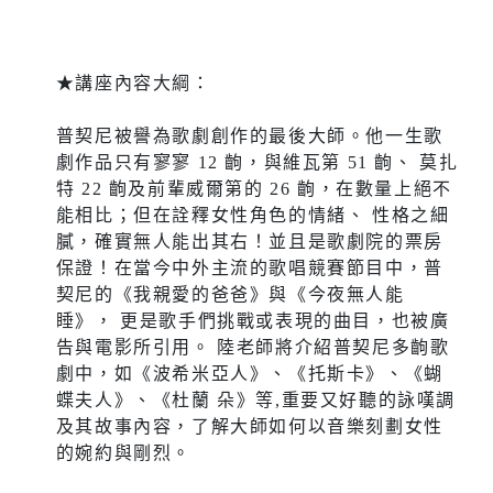
★講座內容大綱：
普契尼被譽為歌劇創作的最後大師。他一生歌
劇作品只有寥寥 12 齣，與維瓦第 51 齣、 莫扎
特 22 齣及前輩威爾第的 26 齣，在數量上絕不
能相比；但在詮釋女性角色的情緒、 性格之細
膩，確實無人能出其右！並且是歌劇院的票房
保證！在當今中外主流的歌唱競賽節目中，普
契尼的《我親愛的爸爸》與《今夜無人能
睡》， 更是歌手們挑戰或表現的曲目，也被廣
告與電影所引用。 陸老師將介紹普契尼多齣歌
劇中，如《波希米亞人》、《托斯卡》、《蝴
蝶夫人》、《杜蘭 朵》等,重要又好聽的詠嘆調
及其故事內容，了解大師如何以音樂刻劃女性
的婉約與剛烈。