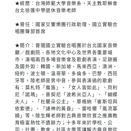
★經歷：台灣師範大學音樂系，天主教耶穌會
台北徐匯中學退休音樂老師
★曾任：國家交響樂團行政助理、國立實驗合
唱團聲部首席
★簡介：曾隨國立實驗合唱團於台北國家音樂
廳／戲劇院、各地文化中心及世界各重要城
市，演唱兩百多場音樂會及歌劇表演。足跡遍
及國外如：韓國、新加坡、馬來西亞、澳洲、
紐約、波士頓、溫哥華、多倫多、巴黎、西班
牙等。陸老師是男中音，參與表演過的歌劇
有：莫札特「魔笛」、「女人皆如此」、貝利
尼「諾瑪」、普契尼「波希米亞人」、「蝴蝶
夫人」、「杜蘭朵公主」、華格納「崔斯坦與
依索德」、「諸神的黃昏」、雷哈爾「風流寡
婦」等。陸生輝老師對古典音樂欣賞之推廣教
育極富熱忱不遺餘力；十多年來於學校、公
司、社團、教會、社區大學等講解古典音樂從