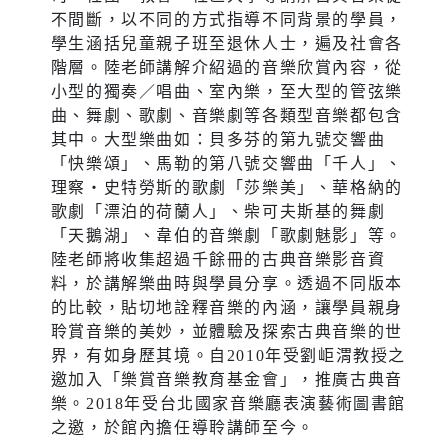
不間斷，以不同的方式指導不同背景的學員，
學生涵括兒童親子班至退休人士，遍及社會各
階層。陸老師講解介紹過的音樂欣賞內容，從
小型的獨奏／唱曲、室內樂，至大型的管弦樂
曲、舞劇、歌劇、音樂劇等各類型音樂都包含
其中。大型樂曲如：貝多芬的第九號交響曲
「快樂頌」、馬勒的第八號交響曲「千人」、
理察‧史特勞斯的歌劇「莎樂美」、華格納的
歌劇「漂泊的荷蘭人」、柴可夫斯基的舞劇
「天鵝湖」、韋伯的音樂劇「歌劇魅影」等。
陸老師將收集超過千餘冊的古典音樂影音資
料，於講解樂曲時與學員分享。透過不同版本
的比較，貼切地詮釋音樂的內涵，讓學員親身
聆賞音樂的美妙，並體驗及探索古典音樂的世
界，有如身歷其境。自2010年受劉岠渭教授之
邀加入「樂賞音樂教育基金會」，推廣古典音
樂。2018年受台北國家音樂廳表演藝術圖書館
之邀，於館內擔任導聆講師至今。