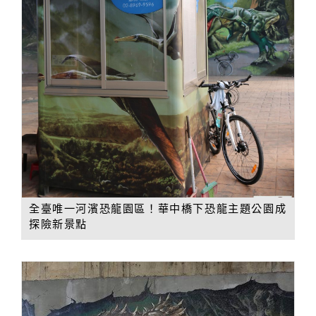
全臺唯一河濱恐龍園區！華中橋下恐龍主題公園成
探險新景點