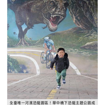
全臺唯一河濱恐龍園區！華中橋下恐龍主題公園成