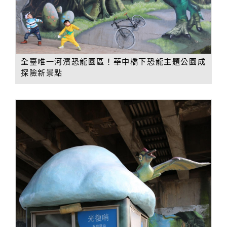
全臺唯一河濱恐龍園區！華中橋下恐龍主題公園成
探險新景點