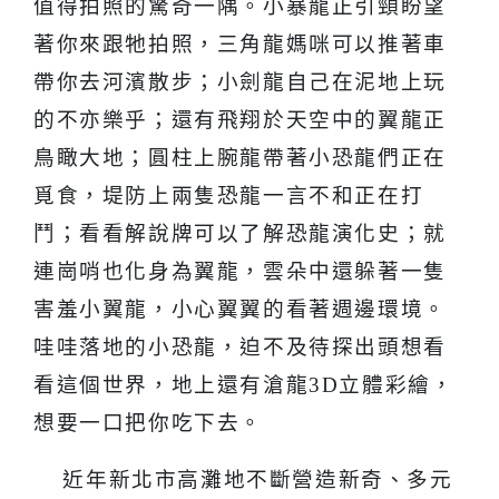
值得拍照的驚奇一隅。小暴龍正引頸盼望
著你來跟牠拍照，三角龍媽咪可以推著車
帶你去河濱散步；小劍龍自己在泥地上玩
的不亦樂乎；還有飛翔於天空中的翼龍正
鳥瞰大地；圓柱上腕龍帶著小恐龍們正在
覓食，堤防上兩隻恐龍一言不和正在打
鬥；看看解說牌可以了解恐龍演化史；就
連崗哨也化身為翼龍，雲朵中還躲著一隻
害羞小翼龍，小心翼翼的看著週邊環境。
哇哇落地的小恐龍，迫不及待探出頭想看
看這個世界，地上還有滄龍
3D
立體彩繪，
想要一口把你吃下去。
近年新北市高灘地不斷營造新奇、多元