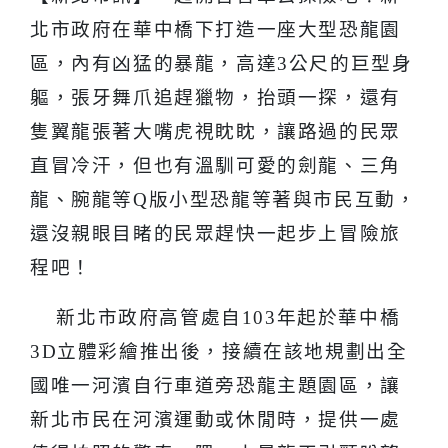
北市政府在華中橋下打造一座大型恐龍園
區，內有凶猛的暴龍，
高達
3
公尺
的巨型身
軀，張牙舞爪追趕獵物
，抬頭一探，還有
隻翼龍張著大嘴虎視眈眈，讓路過的民眾
直冒冷汗，但也有溫馴可愛的劍龍、三角
龍、腕龍等
Q
版小型恐龍等著與市民互動，
還沒親眼目睹的民眾趕快一起步上冒險旅
程吧！
新北市政府高管處自
103
年起於華中橋
3D
立體彩繪推出後，接續在該地規劃出全
國唯一河濱自行車道旁恐龍主題園區，讓
新北市民在河濱運動或休閒時，提供一處