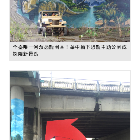
全臺唯一河濱恐龍園區！華中橋下恐龍主題公園成
探險新景點