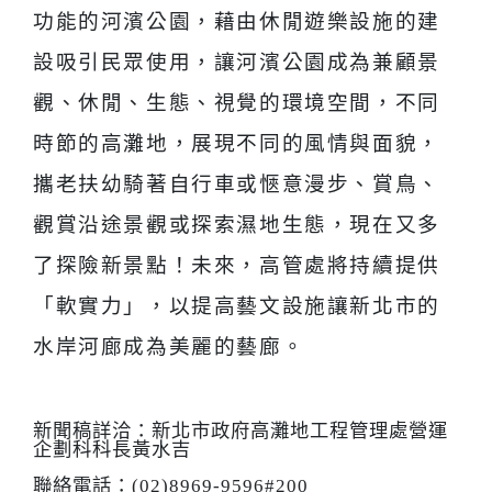
功能的河濱公園，
藉由休閒遊樂設施的建
設吸引民眾使用，讓河濱公園
成為
兼顧景
觀、
休閒、
生態、視覺的環境空間，不同
時節的高灘地，展現不同的風情與面貌，
攜老扶幼騎著自行車或
愜意
漫
步、賞鳥、
觀賞沿途景觀或探索濕地生態，現在又多
了探險新景點！未來，高管處將持續提供
「軟實力」，以提高藝文設施讓新北市的
水岸河廊成為美麗的藝廊。
新聞稿詳洽：新北市政府高灘地工程管理處營運
企劃科科長黃水吉
聯絡電話：
(02)
8969-9596#200