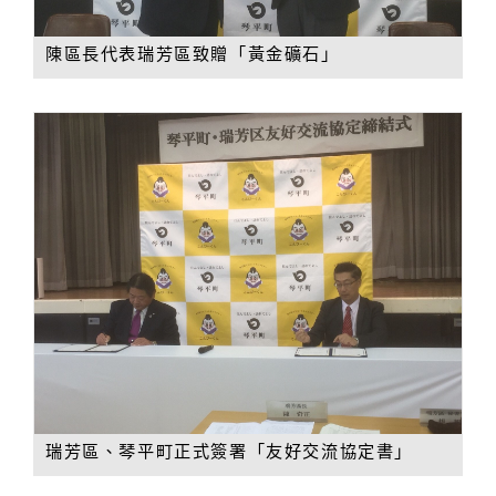
陳區長代表瑞芳區致贈「黃金礦石」
瑞芳區、琴平町正式簽署「友好交流協定書」