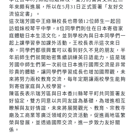
年來頗有進展，所以在5月31日正式簽署「友好交
流協定書」。
這次瑞芳國中王綠琳校長也帶領12位師生一起回
訪姐妹校琴平中學，8位同學們則住在日本寄宿家
庭體驗日本生活文化，並到學校內與日本同學們一
起上課學習參加課外活動，王校長表示這次來日
本，同學們都很興奮可以看到好久不見的朋友，半
年前師生們就開始密集續訓練英日語能力，這是瑞
芳國中師生們第一次前往日本進行國際交流是非常
珍貴的體驗，讓同學們學習成長也增加國際觀，未
來將努力兩校教育交流，每年定期讓兩校學生能夠
到寄宿家庭與入校學習。
陳區長表示瑞芳區與日本香川縣琴平町共同簽署友
好協定，雙方同意以共同友誼為基礎，為增進相互
瞭解與友好情誼，未來將展開觀光、教育、宗教寺
廟及工商業等廣泛領域的交流活動，促進兩地區繁
榮與發展，並透過國際交流，進一步致力友好關
係。