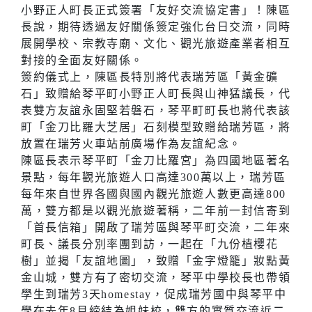
小野正人町長正式簽署「友好交流協定書」！陳區
長說，期待透過友好關係簽定強化台日交流，同時
展開學校、宗教寺廟、文化、觀光旅遊產業者相互
對接的全面友好關係。
簽約儀式上，陳區長特別將代表瑞芳區「黃金礦
石」致贈給琴平町小野正人町長與山神猛議長，代
表雙方友誼永固堅若磐石，琴平町町長也將代表該
町「金刀比羅大芝居」石刻模型致贈給瑞芳區，將
放置在瑞芳火車站前廣場作為友誼紀念。
陳區長表示琴平町「金刀比羅宮」為四國地區著名
景點，每年觀光旅遊人口高達300萬以上，瑞芳區
每年來自世界各國與國內觀光旅遊人數更高達800
萬，雙方都是以觀光旅遊著稱，二年前一封信寄到
「首長信箱」開啟了瑞芳區與琴平町交流，二年來
町長、議長分別率團到訪，一起在「九份植櫻花
樹」並揭「友誼地圖」，致贈「金字燈籠」妝點黃
金山城，雙方有了密切交流，琴平中學校長也帶領
學生到瑞芳3天homestay，促成瑞芳國中與琴平中
學在去年8月締結為姐妹校，雙方的實質交流近二