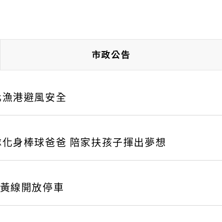
市政公告
化漁港避風安全
隊化身棒球爸爸 陪家扶孩子揮出夢想
紅黃線開放停車