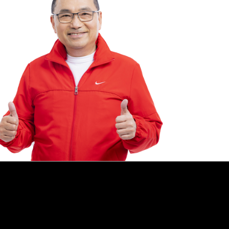
專區
調查
合型
第13屆新北庇護禮《安好植
新北幸福感
光》發表記者會
球幸福城市前
名！
災害統計
庫查詢平台
住宅
地政資訊查詢
機關通訊
與大隊
城鄉資訊系統
都市更新