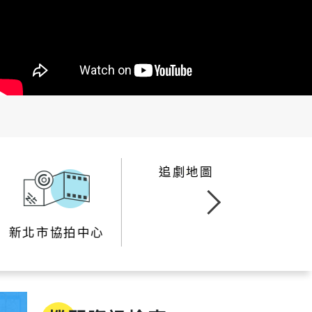
居住服務
宣導
新住民
查詢
新住民學習中心
新北市民
隊專線
移民服務
Next
資訊網
新住民72小時華語成教
班
新北市協拍中心
追劇地圖
新北市新住民子女獎助
學金
新住民一站式服務