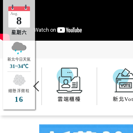
醫療院所
Aug.
醫療篩檢
8
星期六
生活
交通
新北今日天氣
31~34℃
市場購物
即時路況
新北市iMAP
公車資訊
Previous
細懸浮微粒
氣象資訊
免費新北
16
補助自己查
雲端櫃檯
新北Vote
動物認養
新北捷運
樹木保護專區
新北市公
(YouBike