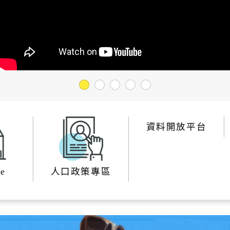
脆弱家庭服務
婦幼安全
社會福利服務中心
防災資訊
水域安全
1
2
3
4
5
休閒
環保
運動場館介紹
垃圾清運
資料開放平台
運動地圖
各區清潔
市新巴士
河濱公園綠地
資源回收
人口政策專區
運動場館租借
共自行車
觀光旅遊
)
藝文活動