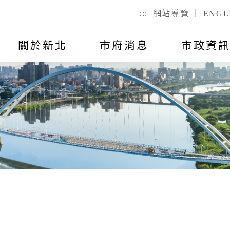
:::
網站導覽
｜
ENGL
關於新北
市府消息
市政資
聯絡我
市政公告
出國報告
行動APP
教育
主題活動
市政會議紀
公有不動產
戶政
們
幼兒
戶籍登記
全指引
RSS訂閱
預算與決算
統計資訊
國小
服務時間
己查
公有場地租借
二代智慧里
者懷孕手冊
總預算
國高中
議員所提
戶政規費
事項
總決算
特殊教育
戶籍罰鍰
對民間團
表
附屬單位預算及綜計表
社會教育
民生統計
異地申辦