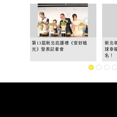
常見問答
學前補助
友好城市
WIFI熱點
地方沿革
參與式預算
新北市標
誌
同婚登記權益
市樹市花
我的E政府
禮《安好植
新北幸福感爆棚！英國評比全
11
球幸福城市前50名 全台第1
深
名！
來
1
2
3
4
工商
醫療
工商投資簡介
疾病管制
電子報及刊物
政府資訊公
工商服務
慢性疾病
促參招商網
衛生所入