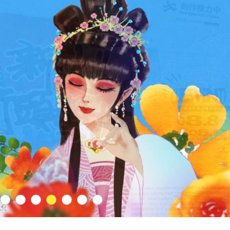
後代駕業者資
2
3
4
5
6
7
8