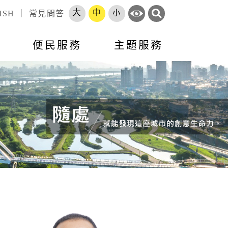
大
中
小
ISH
｜
常見問答
訊
便民服務
主題服務
錄
標租資訊
活動訊息
市政會議專題報告
跨區服務網
就業
申辦須知
就業資訊
開放資料
勞工大學
長服務
智能客服
地方建設建議
收費標準
市府徵才
處罰金額基準
職訓補給站
體補（捐）助
原住民人力資源網
速報
項目