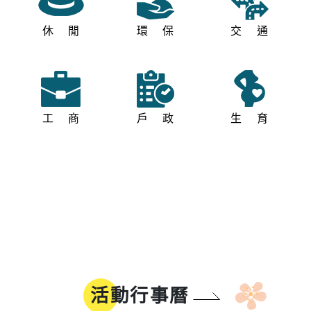
休閒
環保
交通
工商
戶政
生育
活動行事曆