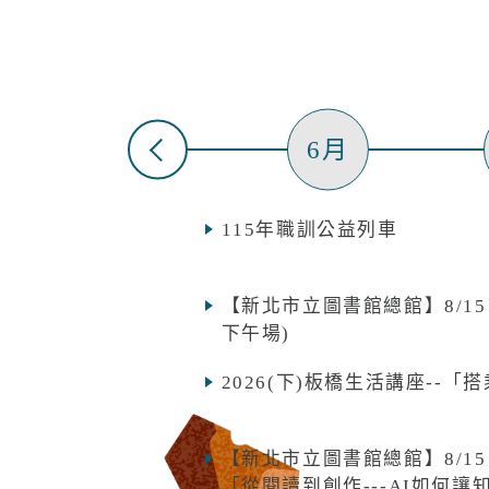
5月
6月
歷史
歷史
展
展
展
期兒
風景
難
電影
寶愛
115年職訓公益列車
》
》
所地
所地
所地
送適
學創
重中
魔法
彩虹
故事
【新北市立圖書館總館】8/15
)
)
)
下午場)
展
魔法
「新
伴長
2026(下)板橋生活講座--
所地
寶愛
送適
歷史
【新北市立圖書館總館】8/1
)
屋
》
「從閱讀到創作---AI如何