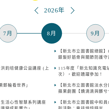
2026年
7月
8月
9月
【新北市立圖書館總館】8
銀髮好筋骨與關節防護守
 洪鈞培健康公益講座 (上
115年度「新北知識充
次），歡迎踴躍參加！
「搭乘郵輪看世界」
【新北市立圖書館淡水分館】
蘋果劇團【嬌滴滴與髒兮
5 生活心性智慧系列講座
【新北市立圖書館中和員山分
讓知識變成影響力」
列活動：童話烘焙時光