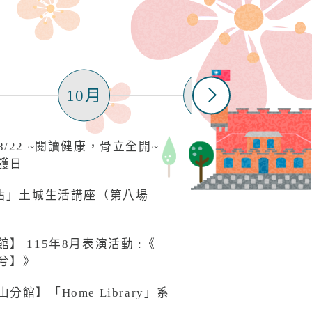
10月
11月
/22 ~閱讀健康，骨立全開~
護日
電站」土城生活講座（第八場
 115年8月表演活動 :《
兮】》
館】「Home Library」系