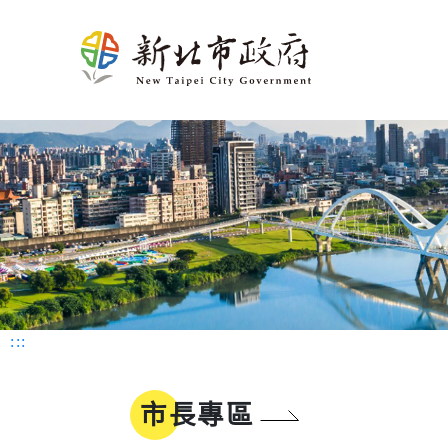
新北介
市政新聞
施政計畫
市民申辦/申訴等查
熱門
市府團
新聞花絮
市府榮
施政成果
申辦e服務
生育
紹
詢
隊
耀
動物認養
孕前保健
市府徵才
新北市SDGs網站
網站瀏覽安
法規函令
地理氣候
市府組織
公設認養
生育獎勵
路平報馬仔
福利補助自
人口概況
市政府
網站連結
身心障礙
:::
交通概述
各機關
行動APP
醫療保健
文化
區公所
市長專區
LINE官方帳號
育兒托育
姊妹市及