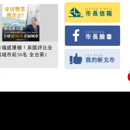
附屬單位決算及綜計表
勞工大學
性別統計
兵役
MAYOR'S MAIL
數位學院
市長信箱
專題分析
松年大學
物價調查
FACEBOOK
婦女大學
市長臉書
家庭收支
國際教育資源網
5年行動治理基層建設督導-
新北市全齡高風險家庭整
衛生檢測
坑區、石碇區、坪林區及烏
安全網研討會
FAN PAGE
學習階段資源
我的新北市
區
重大職業
統計資料
社福
警消
幸福保衛站
警政服務
開
市府公報
電子布告欄
防治組
社會救助
警察分局
口網
老人福利機構
消防分隊