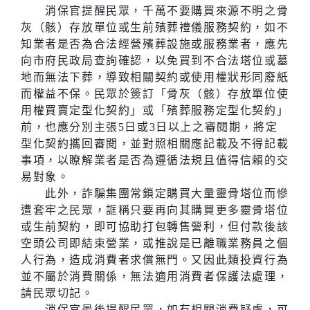
消保官提醒民眾，千萬不要購買來源不明之骨
灰（骸）存放單位或生前殯葬禮儀服務契約，如不
知業者是否為合法經營殯葬設施或服務業者，應先
向市府民政局查詢確認，以免買到不合法塔位或墓
地而無法下葬，導致相關契約或使用權狀形同廢紙
而權益不保。民眾於簽訂「骨灰（骸）存放單位使
用權買賣定型化契約」或「殯葬服務定型化契約」
前，也應分別主張5日或3日以上之審閱期，將定
型化契約攜回審閱，並對照相關應記載及不得記載
事項，以瞭解業者是否為遵循法規且值得信賴的交
易對象。
此外，詐騙集團常鎖定購買大量靈骨塔位而慘
遭套牢之民眾，誆稱只要再向其購買更多靈骨塔位
或生前契約，即可協助打包轉售營利，但付款後該
空頭公司即結束營業，或推說是已離職業務員之個
人行為，造成消費者求償無門。又因此類投資行為
並不屬於消費關係，無法適用消費者保護法處理，
請民眾切記。
消保官最後提醒民眾，如有相關消費疑慮，可