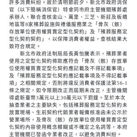
許多消費糾紛。故於清明節前夕，新北市政府消保
官（以下簡稱消保官）特會同市府主管機關殯葬處
承辦人，聯合查核金山、萬里、三芝、新莊及板橋
地區等8家殯葬設施與禮儀服務業之「骨灰（骸）
存放單位使用權買賣定型化契約」及「殯葬服務定
型化契約契約」，以保障消費者權益，查核結果大
致符合規定。
新北市政府法制局局長黃怡騰表示，殯葬業者
使用之定型化契約條款應符合「骨灰（骸）存放單
位使用權買賣定型化契約應記載及不得記載事項」
及「殯葬服務定型化契約應記載事項及不得記載事
項」之相關規定，否則將違反消費者保護法第56-1
條之規定，如令限期改正而屆期未改正，主管機關
得處新臺幣3萬元以上30萬元以下罰鍰。至於本次
抽查業者之主要缺失，包括殯葬服務定型化契約未
放置現場、生前契約代銷業者報備核准函未公示於
營業場所，及骨灰（骸）存放單位使用權買賣定型
化契約內容使用概念模糊或不確定之名詞等，本府
主管機關已發函令業者改正，以避免消費糾紛。