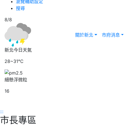
瀏覽輔助設定
搜尋
8/8
關於新北
市府消息
新北今日天氣
28~31℃
細懸浮微粒
16
:::
市長專區