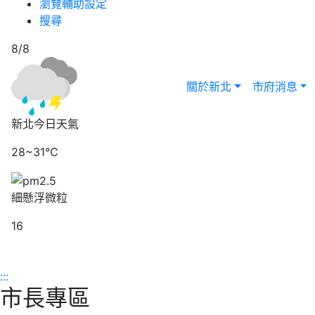
瀏覽輔助設定
搜尋
8/8
關於新北
市府消息
新北今日天氣
28~31℃
細懸浮微粒
16
:::
市長專區