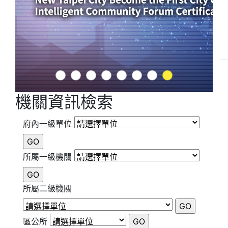
1
2
3
4
5
6
7
8
機關資訊檢索
府內一級單位
所屬一級機關
所屬二級機關
區公所