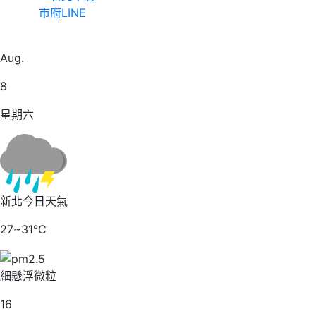
市府LINE
20
Aug.
8
星期六
新北今日天氣
27~31℃
細懸浮微粒
16