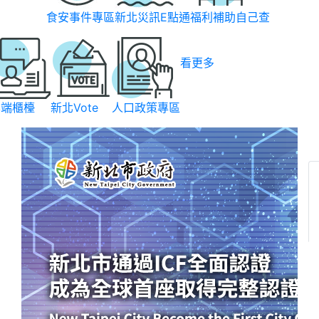
食安事件專區
新北災訊E點通
福利補助自己查
看更多
雲端櫃檯
新北Vote
人口政策專區