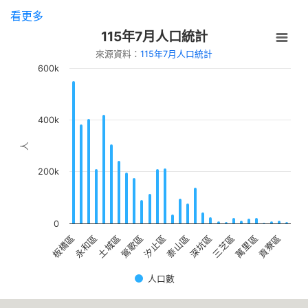
慧系列講座「從閱讀到創作---AI如何讓知
看更多
識變成影響力」
115年7月人口統計
【新北市立圖書館中和員山分館】「Home
來源資料：
115年7月人口統計
Library」系列活動：童話烘焙時光
600k
400k
人
200k
0
土城區
貢寮區
永和區
萬里區
板橋區
三芝區
深坑區
泰山區
汐止區
鶯歌區
人口數