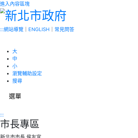
進入內容區塊
:::
網站導覽
｜
ENGLISH
｜
常見問答
大
中
小
瀏覽輔助設定
搜尋
選單
:::
市長專區