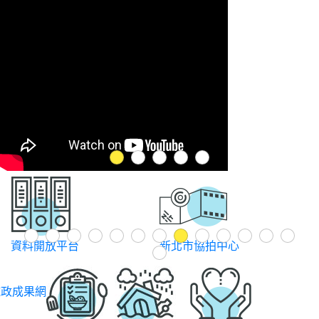
1
2
3
4
5
Previous
1
2
3
4
5
6
7
8
9
10
11
12
13
開放平台
新北市協拍中心
追劇地圖
14
施政成果網