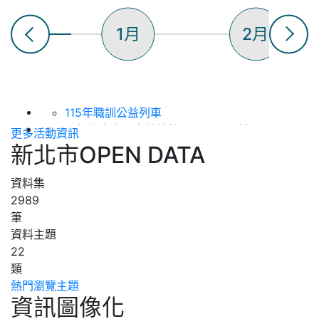
1月
2月
115年職訓公益列車
【新北市立圖書館總館】8/22 ~閱讀健
更多活動資訊
康，骨立全開~ 銀髮好筋骨與關節防護守護
新北市OPEN DATA
日
【新北市立圖書館總館】8/15 洪鈞培健康
資料集
公益講座 (上下午場)
2989
115年度「新北知識充電站」土城生活講座
筆
（第八場次），歡迎踴躍參加！
資料主題
2026(下)板橋生活講座--「搭乘郵輪看世
22
界」
類
【新北市立圖書館淡水分館】 115年8月表
熱門瀏覽主題
資訊圖像化
演活動 :《 蘋果劇團【嬌滴滴與髒兮兮】》
【新北市立圖書館總館】8/15 生活心性智