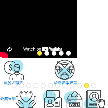
1
2
3
4
5
Previous
參與式預算
檢舉黃牛專區
1
2
3
4
5
6
7
8
9
10
11
12
施政成果網