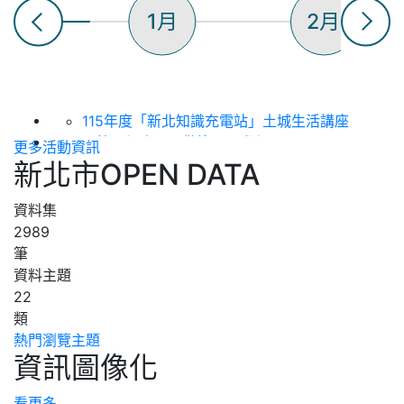
1月
2月
115年度「新北知識充電站」土城生活講座
（第八場次），歡迎踴躍參加！
更多活動資訊
【樹林三多圖書閱覽室】115年8月彩虹故事
新北市OPEN DATA
屋活動
2026(下)板橋生活講座--「搭乘郵輪看世
資料集
界」
2989
【新北市立圖書館淡水分館】 115年8月表
筆
演活動 :《 蘋果劇團【嬌滴滴與髒兮兮】》
資料主題
【新北市立圖書館總館】8/15 生活心性智
22
慧系列講座「從閱讀到創作---AI如何讓知
類
識變成影響力」
熱門瀏覽主題
資訊圖像化
【新北市立圖書館中和員山分館】「Home
Library」系列活動：童話烘焙時光
【新北市立圖書館中和員山分館】「Home
看更多