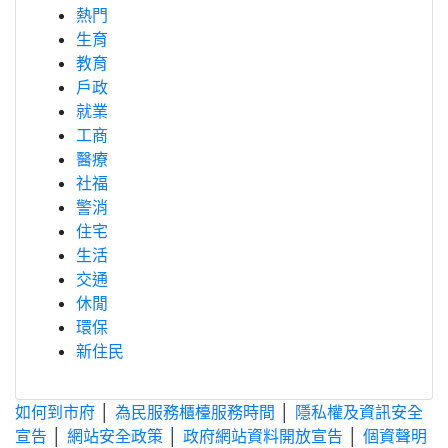
熱門
生育
教育
戶政
就業
工商
醫療
社福
警消
住宅
生活
交通
休閒
環保
新住民
如何到市府
│
為民服務櫃檯服務時間
│
隱私權及資訊安全
宣告
│
網站安全政策
│
政府網站資料開放宣告
│
個資聲明