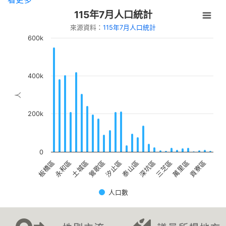
Library」系列活動：動手作麵包
115年7月人口統計
【新北市立圖書館中和員山分館】「Home
來源資料：
115年7月人口統計
Library」系列活動：點心讀書會
600k
400k
人
200k
0
土城區
貢寮區
永和區
萬里區
板橋區
三芝區
深坑區
泰山區
汐止區
鶯歌區
人口數