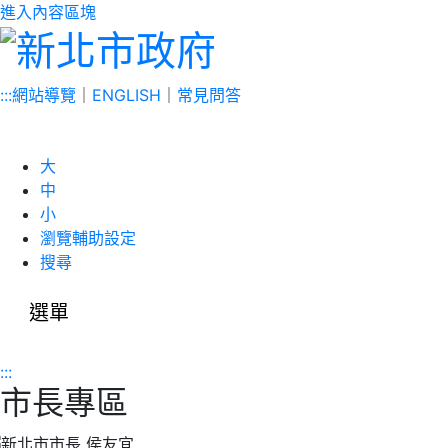
進入內容區塊
:::
網站導覽
｜
ENGLISH
｜
常見問答
大
中
小
瀏覽輔助設定
搜尋
選單
:::
市長專區