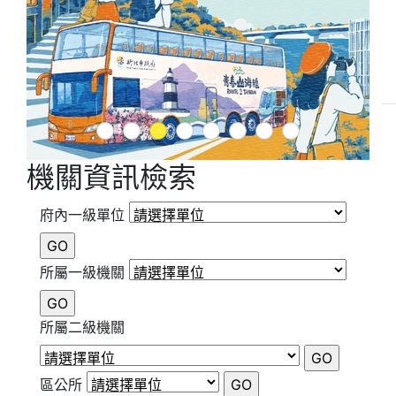
1
2
3
4
5
6
7
8
機關資訊檢索
府內一級單位
所屬一級機關
所屬二級機關
區公所