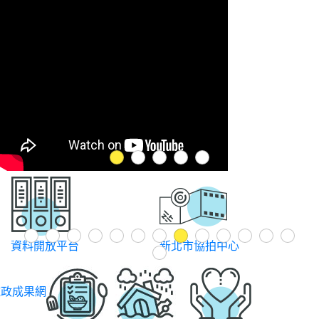
1
2
3
4
5
Previous
1
2
3
4
5
6
7
8
9
10
11
12
13
新北市協拍中心
追劇地圖
14
施政成果網