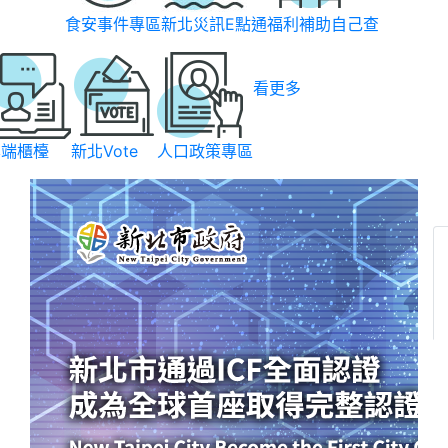
食安事件專區
新北災訊E點通
福利補助自己查
看更多
雲端櫃檯
新北Vote
人口政策專區