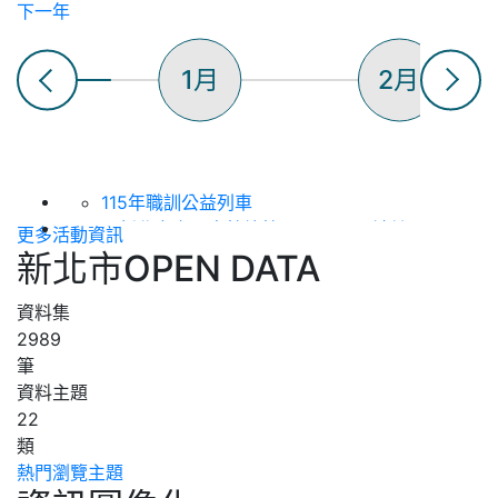
下一年
1月
2月
115年職訓公益列車
【新北市立圖書館總館】8/22 ~閱讀健
更多活動資訊
康，骨立全開~ 銀髮好筋骨與關節防護守護
新北市OPEN DATA
日
【新北市立圖書館總館】8/15 洪鈞培健康
資料集
公益講座 (上下午場)
2989
115年度「新北知識充電站」土城生活講座
筆
（第八場次），歡迎踴躍參加！
資料主題
2026(下)板橋生活講座--「搭乘郵輪看世
22
界」
類
【新北市立圖書館淡水分館】 115年8月表
熱門瀏覽主題
演活動 :《 蘋果劇團【嬌滴滴與髒兮兮】》