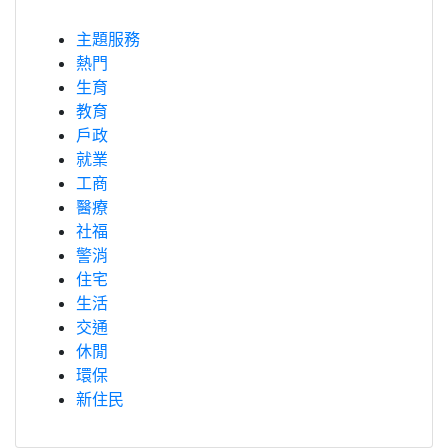
主題服務
熱門
生育
教育
戶政
就業
工商
醫療
社福
警消
住宅
生活
交通
休閒
環保
新住民