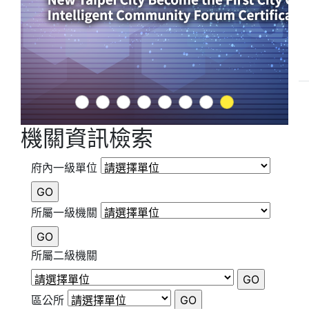
1
2
3
4
5
6
7
8
機關資訊檢索
府內一級單位
所屬一級機關
所屬二級機關
區公所