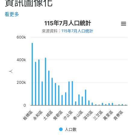
資訊圖像化
【新北市立圖書館總館】8/15 生活心性智
慧系列講座「從閱讀到創作---AI如何讓知
看更多
識變成影響力」
115年7月人口統計
【新北市立圖書館中和員山分館】「Home
來源資料：
115年7月人口統計
Library」系列活動：童話烘焙時光
600k
400k
人
200k
0
土城區
貢寮區
永和區
萬里區
板橋區
三芝區
深坑區
泰山區
汐止區
鶯歌區
人口數