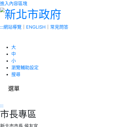
進入內容區塊
:::
網站導覽
｜
ENGLISH
｜
常見問答
大
中
小
瀏覽輔助設定
搜尋
選單
:::
市長專區