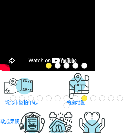
1
2
3
4
5
Previous
1
2
3
4
5
6
7
8
9
10
11
12
13
新北市協拍中心
追劇地圖
14
施政成果網