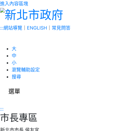
進入內容區塊
:::
網站導覽
｜
ENGLISH
｜
常見問答
大
中
小
瀏覽輔助設定
搜尋
選單
:::
市長專區