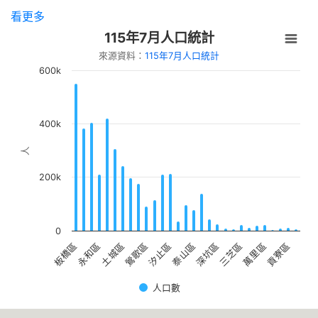
慧系列講座「從閱讀到創作---AI如何讓知
看更多
識變成影響力」
115年7月人口統計
【新北市立圖書館中和員山分館】「Home
來源資料：
115年7月人口統計
Library」系列活動：童話烘焙時光
600k
400k
人
200k
0
土城區
貢寮區
永和區
萬里區
板橋區
三芝區
深坑區
泰山區
汐止區
鶯歌區
人口數