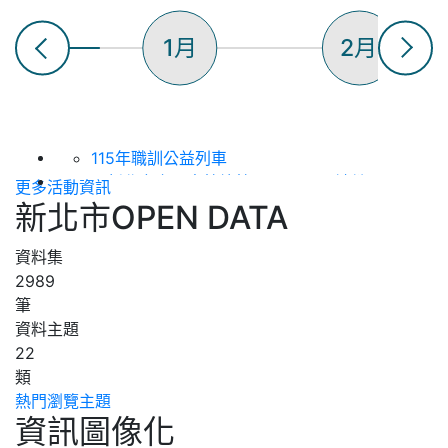
1月
2月
115年職訓公益列車
【新北市立圖書館總館】8/22 ~閱讀健
更多活動資訊
康，骨立全開~ 銀髮好筋骨與關節防護守護
新北市OPEN DATA
日
【新北市立圖書館總館】8/15 洪鈞培健康
資料集
公益講座 (上下午場)
2989
115年度「新北知識充電站」土城生活講座
筆
（第八場次），歡迎踴躍參加！
資料主題
2026(下)板橋生活講座--「搭乘郵輪看世
22
界」
類
【新北市立圖書館淡水分館】 115年8月表
熱門瀏覽主題
資訊圖像化
演活動 :《 蘋果劇團【嬌滴滴與髒兮兮】》
【新北市立圖書館總館】8/15 生活心性智