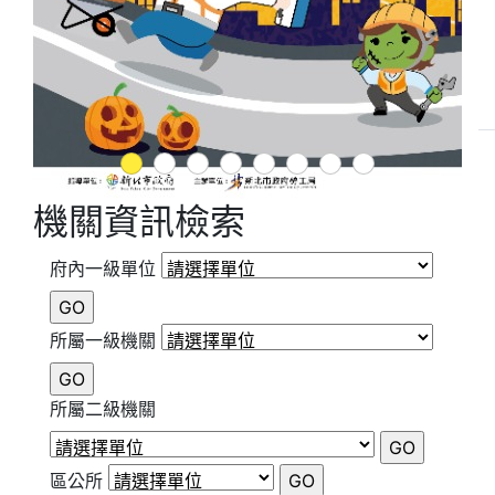
1
2
3
4
5
6
7
8
機關資訊檢索
府內一級單位
所屬一級機關
所屬二級機關
區公所