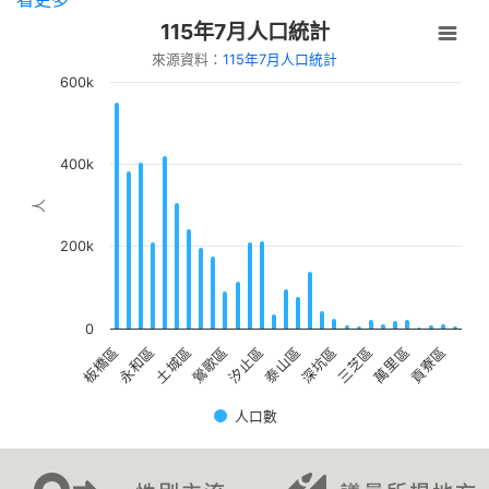
識變成影響力」
115年7月人口統計
【新北市立圖書館中和員山分館】「Home
來源資料：
115年7月人口統計
Library」系列活動：童話烘焙時光
600k
400k
人
200k
0
土城區
貢寮區
永和區
萬里區
板橋區
三芝區
深坑區
泰山區
汐止區
鶯歌區
人口數