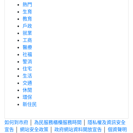
熱門
生育
教育
戶政
就業
工商
醫療
社福
警消
住宅
生活
交通
休閒
環保
新住民
如何到市府
│
為民服務櫃檯服務時間
│
隱私權及資訊安全
宣告
│
網站安全政策
│
政府網站資料開放宣告
│
個資聲明