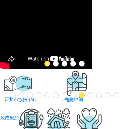
1
2
3
4
5
Previous
1
2
3
4
5
6
7
8
9
10
11
12
13
追劇地圖
新北市民會員網
14
施政成果網