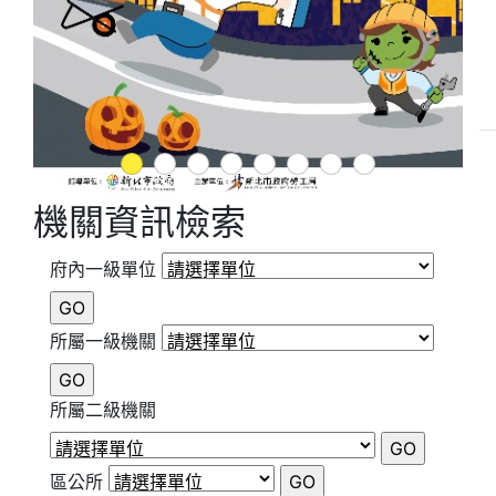
1
2
3
4
5
6
7
8
機關資訊檢索
府內一級單位
所屬一級機關
所屬二級機關
區公所