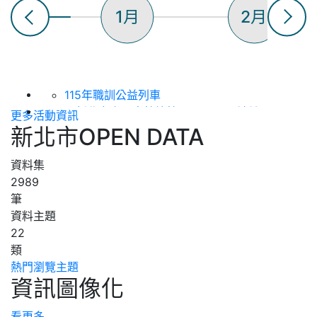
1月
2月
115年職訓公益列車
【新北市立圖書館總館】8/22 ~閱讀健
更多活動資訊
康，骨立全開~ 銀髮好筋骨與關節防護守護
新北市OPEN DATA
日
【新北市立圖書館總館】8/15 洪鈞培健康
資料集
公益講座 (上下午場)
2989
115年度「新北知識充電站」土城生活講座
筆
（第八場次），歡迎踴躍參加！
資料主題
2026(下)板橋生活講座--「搭乘郵輪看世
22
界」
類
【新北市立圖書館淡水分館】 115年8月表
熱門瀏覽主題
資訊圖像化
演活動 :《 蘋果劇團【嬌滴滴與髒兮兮】》
【新北市立圖書館總館】8/15 生活心性智
慧系列講座「從閱讀到創作---AI如何讓知
看更多