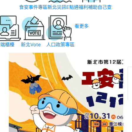
食安事件專區
新北災訊E點通
福利補助自己查
看更多
雲端櫃檯
新北Vote
人口政策專區