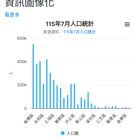
資訊圖像化
演活動 :《 蘋果劇團【嬌滴滴與髒兮兮】》
【新北市立圖書館總館】8/15 生活心性智
看更多
慧系列講座「從閱讀到創作---AI如何讓知
115年7月人口統計
識變成影響力」
來源資料：
115年7月人口統計
【新北市立圖書館中和員山分館】「Home
600k
Library」系列活動：童話烘焙時光
400k
人
200k
0
土城區
貢寮區
永和區
萬里區
板橋區
三芝區
深坑區
泰山區
汐止區
鶯歌區
人口數