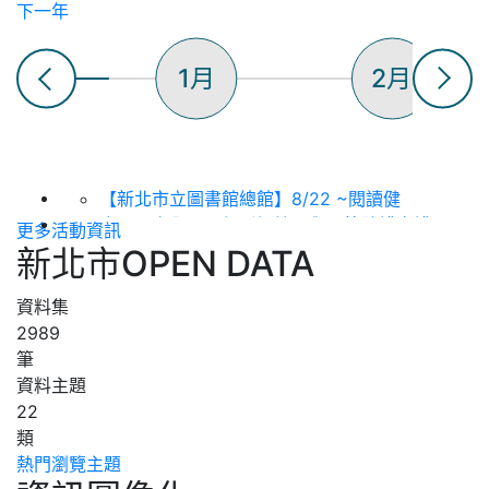
下一年
1月
2月
【新北市立圖書館總館】8/22 ~閱讀健
康，骨立全開~ 銀髮好筋骨與關節防護守護
更多活動資訊
日
新北市OPEN DATA
【新北市立圖書館總館】8/15 洪鈞培健康
公益講座 (上下午場)
資料集
115年度「新北知識充電站」土城生活講座
2989
（第八場次），歡迎踴躍參加！
筆
【樹林三多圖書閱覽室】115年8月彩虹故事
資料主題
屋活動
22
2026(下)板橋生活講座--「搭乘郵輪看世
類
界」
熱門瀏覽主題
【新北市立圖書館淡水分館】 115年8月表