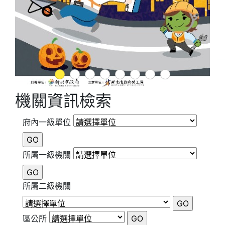
1
2
3
4
5
6
7
8
機關資訊檢索
府內一級單位
所屬一級機關
所屬二級機關
區公所