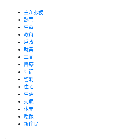
主題服務
熱門
生育
教育
戶政
就業
工商
醫療
社福
警消
住宅
生活
交通
休閒
環保
新住民