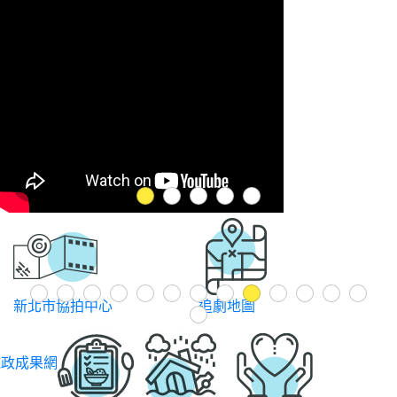
1
2
3
4
5
Previous
1
2
3
4
5
6
7
8
9
10
11
12
13
新北市協拍中心
追劇地圖
14
施政成果網