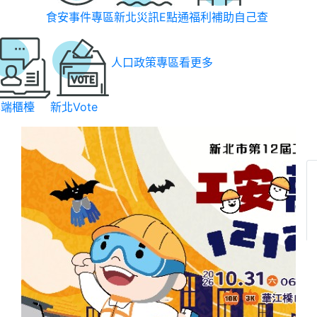
食安事件專區
新北災訊E點通
福利補助自己查
人口政策專區
看更多
雲端櫃檯
新北Vote