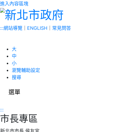
進入內容區塊
:::
網站導覽
｜
ENGLISH
｜
常見問答
大
中
小
瀏覽輔助設定
搜尋
選單
:::
市長專區