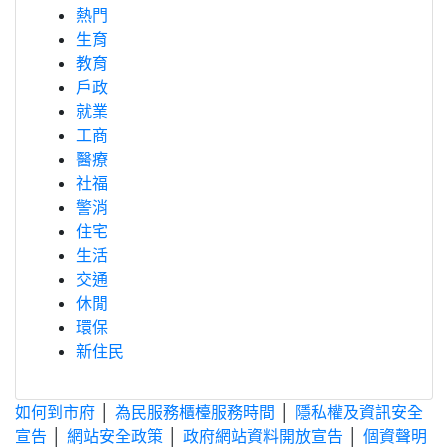
熱門
生育
教育
戶政
就業
工商
醫療
社福
警消
住宅
生活
交通
休閒
環保
新住民
如何到市府
│
為民服務櫃檯服務時間
│
隱私權及資訊安全
宣告
│
網站安全政策
│
政府網站資料開放宣告
│
個資聲明