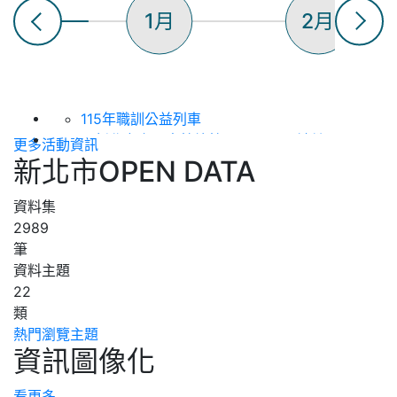
1月
2月
115年職訓公益列車
【新北市立圖書館總館】8/22 ~閱讀健
更多活動資訊
康，骨立全開~ 銀髮好筋骨與關節防護守護
新北市OPEN DATA
日
【新北市立圖書館總館】8/15 洪鈞培健康
資料集
公益講座 (上下午場)
2989
115年度「新北知識充電站」土城生活講座
筆
（第八場次），歡迎踴躍參加！
資料主題
2026(下)板橋生活講座--「搭乘郵輪看世
22
界」
類
【新北市立圖書館淡水分館】 115年8月表
熱門瀏覽主題
資訊圖像化
演活動 :《 蘋果劇團【嬌滴滴與髒兮兮】》
【新北市立圖書館總館】8/15 生活心性智
慧系列講座「從閱讀到創作---AI如何讓知
看更多