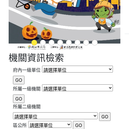
1
2
3
4
5
6
7
8
機關資訊檢索
府內一級單位
所屬一級機關
所屬二級機關
區公所