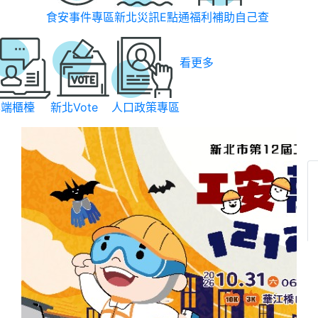
食安事件專區
新北災訊E點通
福利補助自己查
看更多
雲端櫃檯
新北Vote
人口政策專區