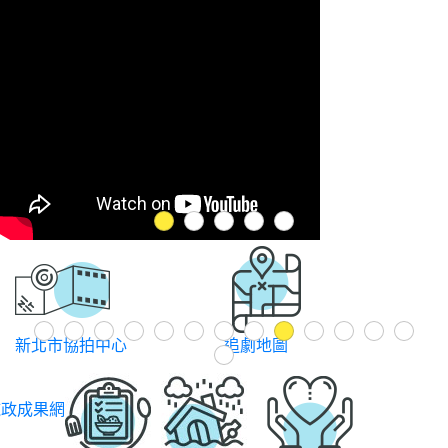
1
2
3
4
5
Previous
1
2
3
4
5
6
7
8
9
10
11
12
13
新北市協拍中心
追劇地圖
14
施政成果網