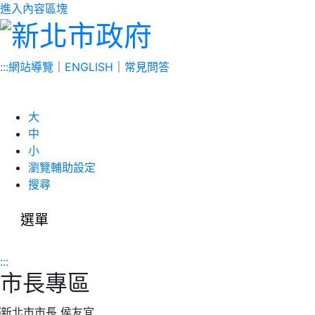
進入內容區塊
:::
網站導覽
｜
ENGLISH
｜
常見問答
大
中
小
瀏覽輔助設定
搜尋
選單
:::
市長專區