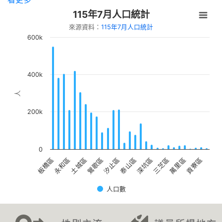
識變成影響力」
115年7月人口統計
【新北市立圖書館中和員山分館】「Home
來源資料：
115年7月人口統計
Library」系列活動：童話烘焙時光
600k
400k
人
200k
0
土城區
貢寮區
永和區
萬里區
板橋區
三芝區
深坑區
泰山區
汐止區
鶯歌區
人口數