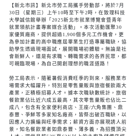
【新北市訊】新北市勞工局攜手勞動部，將於7月
30日（星期三）上午10時至下午2時，在致理科技
大學誠信館舉辦「2025新北市就業博覽會暨青年
就業領航計畫專案媒合活動」。本次活動匯聚30
家優質廠商，提供超過1,900個多元工作機會，更
為參加計畫的高中職應屆畢業生打造專屬職缺，協
助學生透過現場面試，展開職場初體驗。無論是社
會新鮮人，還是有求職、轉職需求的各界民眾，都
可親臨現場，為自己開創理想的職涯道路！
勞工局表示，隨著暑假消費旺季的到來，服務業市
場需求大幅躍升，特別是零售量販與旅宿餐飲兩大
產業，正積極招募人才。據本次職缺數統計，旅宿
餐飲業佔比近六成五最高，其次零售量販也佔比二
成八，包含有全家便利商店、王座/六角集團、鼎
泰豐、爭鮮等多家知名廠商，皆祭出破百職缺，以
因應人力擴編與旺季需求；薪資方面亦展現誘人前
景，知名餐飲業者如鼎泰豐、薄多義，為招攬頂尖