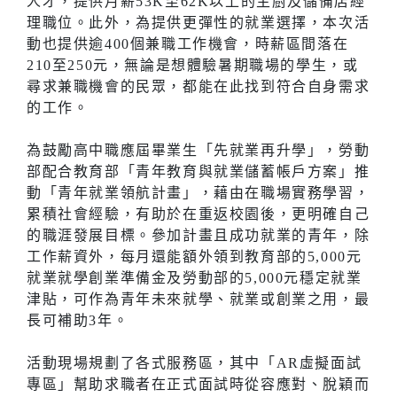
人才，提供月薪53K至62K以上的主廚及儲備店經
理職位。此外，為提供更彈性的就業選擇，本次活
動也提供逾400個兼職工作機會，時薪區間落在
210至250元，無論是想體驗暑期職場的學生，或
尋求兼職機會的民眾，都能在此找到符合自身需求
的工作。
為鼓勵高中職應屆畢業生「先就業再升學」，勞動
部配合教育部「青年教育與就業儲蓄帳戶方案」推
動「青年就業領航計畫」，藉由在職場實務學習，
累積社會經驗，有助於在重返校園後，更明確自己
的職涯發展目標。參加計畫且成功就業的青年，除
工作薪資外，每月還能額外領到教育部的5,000元
就業就學創業準備金及勞動部的5,000元穩定就業
津貼，可作為青年未來就學、就業或創業之用，最
長可補助3年。
活動現場規劃了各式服務區，其中「AR虛擬面試
專區」幫助求職者在正式面試時從容應對、脫穎而