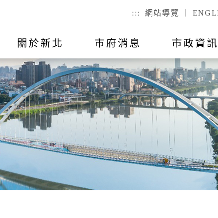
:::
網站導覽
｜
ENGL
關於新北
市府消息
市政資
聯絡我
市政公告
出國報告
行動APP
教育
主題活動
市政會議紀
公有不動產
戶政
們
幼兒
戶籍登記
全指引
RSS訂閱
預算與決算
統計資訊
國小
服務時間
己查
公有場地租借
二代智慧里
者懷孕手冊
總預算
國高中
議員所提
戶政規費
事項
總決算
特殊教育
戶籍罰鍰
對民間團
表
附屬單位預算及綜計表
社會教育
民生統計
異地申辦
附屬單位決算及綜計表
勞工大學
性別統計
兵役
數位學院