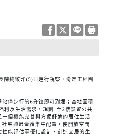
調查
災害統計
庫查詢平台
住宅
長陳純敬昨(5)日進行視察，肯定工程團
地政資訊查詢
機關通訊
翠站僅步行約6分鐘即可到達；基地面積
與大隊
城鄉資訊系統
會福利及生活需求，規劃1至2樓設置公共
都市更新
民一個機能完善與方便舒適的居住生活
，社宅透過量體集中配置，使開放空間
居住服務
宅性能評估等優化設計，創造宜居的生