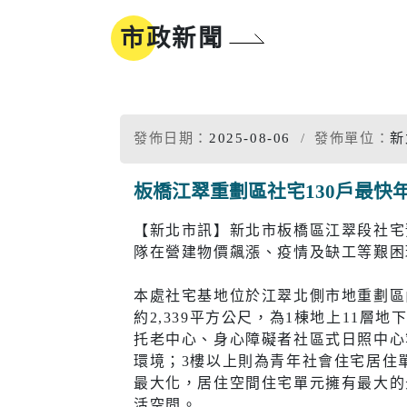
地方沿革
參與式預算
市政新聞
新北市標
誌
同婚登記權益
市樹市花
我的E政府
發佈日期：
2025-08-06
發佈單位：
新
板橋江翠重劃區社宅130戶最快
工商
醫療
【新北市訊】新北市板橋區江翠段社宅預
隊在營建物價飆漲、疫情及缺工等艱困
工商投資簡介
疾病管制
電子報及刊物
政府資訊公
本處社宅基地位於江翠北側市地重劃區
工商服務
慢性疾病
約2,339平方公尺，為1棟地上11
促參招商網
衛生所入
托老中心、身心障礙者社區式日照中心
環境；3樓以上則為青年社會住宅居住
醫療院所
最大化，居住空間住宅單元擁有最大的
活空間。