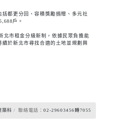
宣導
包括都更分回、容積獎勵捐贈、多元社
688戶。
採新北市租金分級新制，依據民眾負擔能
新住民
持續於新北市尋找合適的土地並規劃興
查詢
新住民學習中心
隊專線
移民服務
資訊網
新住民72小時華語成教
班
新北市新住民子女獎助
學金
建築科
聯絡電話：
02-29603456轉7055
新住民一站式服務
愛心大平台新住民關懷
計畫