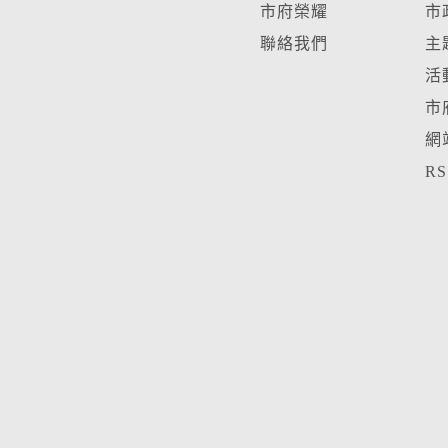
市府榮耀
市
聯絡我們
主
活
市
網
R