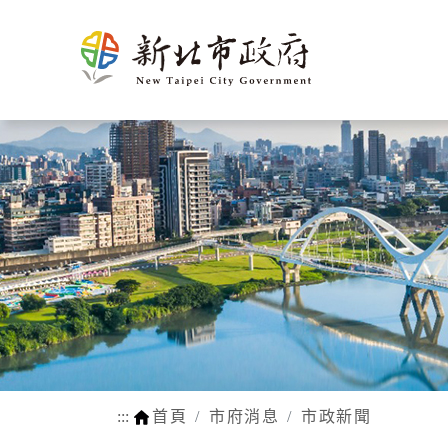
新北介
市政新聞
施政計畫
市民申辦/申訴等查
熱門
市府團
新聞花絮
市府榮
施政成果
申辦e服務
生育
紹
詢
隊
耀
動物認養
孕前保健
市府徵才
新北市SDGs網站
網站瀏覽安
法規函令
地理氣候
市府組織
公設認養
生育獎勵
路平報馬仔
福利補助自
人口概況
市政府
網站連結
身心障礙
交通概述
各機關
行動APP
醫療保健
文化
區公所
LINE官方帳號
育兒托育
姊妹市及
常見問答
學前補助
友好城市
:::
首頁
市府消息
市政新聞
WIFI熱點