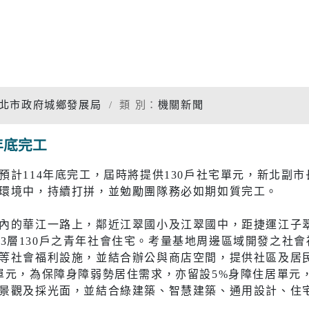
專題分析
松年大學
物價調查
婦女大學
家庭收支
國際教育資源網
衛生檢測
北市政府城鄉發展局
類 別：
機關新聞
學習階段資源
重大職業
年底完工
統計資料
社福
警消
計114年底完工，屆時將提供130戶社宅單元，新北副市
環境中，持續打拼，並勉勵團隊務必如期如質完工。
幸福保衛站
警政服務
開
市府公報
電子布告欄
內的華江一路上，鄰近江翠國小及江翠國中，距捷運江子
防治組
社會救助
警察分局
層地下3層130戶之青年社會住宅。考量基地周邊區域開發之社
口網
老人福利機構
消防分隊
等社會福利設施，並結合辦公與商店空間，提供社區及居
單元，為保障身障弱勢居住需求，亦留設5%身障住居單元
脆弱家庭服務
婦幼安全
景觀及採光面，並結合綠建築、智慧建築、通用設計、住