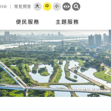
大
中
小
ISH
｜
常見問答
訊
便民服務
主題服務
錄
標租資訊
活動訊息
市政會議專題報告
跨區服務網
就業
申辦須知
就業資訊
開放資料
勞工大學
長服務
智能客服
地方建設建議
收費標準
市府徵才
處罰金額基準
職訓補給站
體補（捐）助
原住民人力資源網
速報
項目
專區