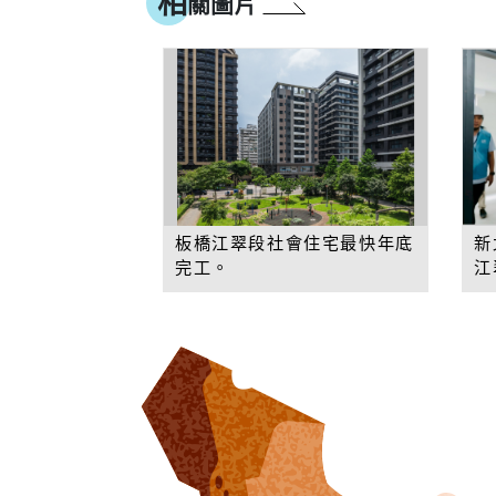
相
關圖片
板橋江翠段社會住宅最快年底
新
完工。
江