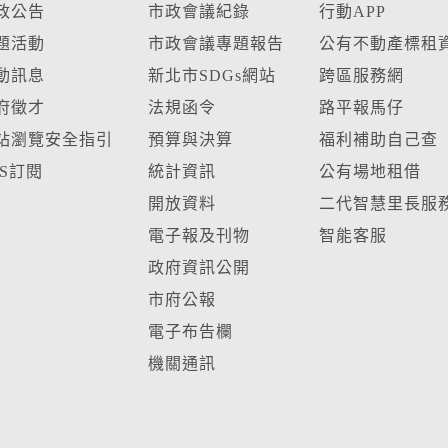
政公告
市政會議紀錄
行動APP
題活動
市政會議專題報告
公有不動產標租
動訊息
新北市SDGs網站
跨區服務網
府徵才
法規函令
路平報馬仔
站瀏覽安全指引
預算與決算
福利補助自己查
SS訂閱
統計資訊
公有場地租借
開放資料
二代智慧里長服
電子報及刊物
智能客服
政府資訊公開
市府公報
電子布告欄
機關通訊