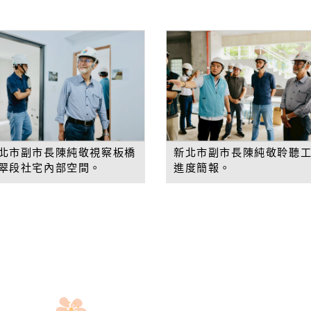
北市副市長陳純敬視察板橋
新北市副市長陳純敬聆聽
翠段社宅內部空間。
進度簡報。