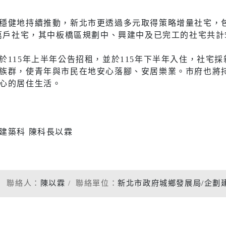
社會福利服務中心
防災資訊
水域安全
穩健地持續推動，新北市更透過多元取得策略增量社宅，
萬戶社宅，其中板橋區規劃中、興建中及已完工的社宅共計5,
於115年上半年公告招租，並於115年下半年入住，社宅
休閒
環保
族群，使青年與市民在地安心落腳、安居樂業。市府也將
心的居住生活。
運動場館介紹
垃圾清運
運動地圖
各區清潔
建築科 陳科長以霖
市新巴士
河濱公園綠地
資源回收
運動場館租借
共自行車
觀光旅遊
聯絡人：
陳以霖
聯絡單位：
新北市政府城鄉發展局/企劃
)
藝文活動
後代駕業者資