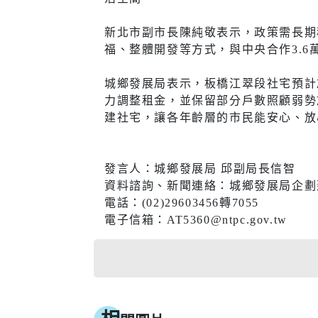
醫療篩檢
新北市副市長陳純敬表示，政策需長期
福、整體開發等方式，與中央合作3.6
城鄉發展局表示，板橋江翠段社宅預計
生活
交通
力調整租金，並保留部分戶數照顧弱勢
建社宅，讓各年齡層的市民能安心、放
市場購物
即時路況
新北市iMAP
公車資訊
發言人：城鄉發展局 邱副局長信智
資料諮詢、新聞連絡：城鄉發展局企劃
氣象資訊
免費新北
電話：(02)29603456轉7055
動物認養
新北捷運
電子信箱：AT5360@ntpc.gov.tw
樹木保護專區
新北市公
(YouBike
新北市酒
訊