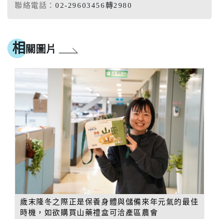
聯絡電話：
02-29603456轉2980
相
關圖片
歲末隆冬之際正是保養身體與儲備來年元氣的最佳
時機，如欲購買山藥禮盒可洽產區農會