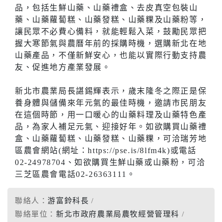
品，包括生鮮山藥、山藥禮盒、去皮真空包裝山
藥、山藥蘿蔔糕、山藥發糕、山藥粿及山藥粉等，
讓民眾不必費心備料，就能輕鬆入菜，鼓勵民眾把
握大寒節氣與農曆年前的採購時機，選購新北在地
山藥產品，不僅新鮮安心，也能以實際行動支持農
友、促進地方產業發展。
新北市農業局長諶錫輝表示，歲末隆冬之際正是保
養身體與儲備來年元氣的最佳時機，邀請市民朋友
在這個時節，用一口暖心的山藥料理及山藥特色產
品，為家人補足元氣、迎接好年。如欲購買山藥禮
盒、山藥蘿蔔糕、山藥發糕、山藥粿，可洽瑞芳地
區農會網站(網址：https://pse.is/8lfm4k)或電話
02-24978704、如欲購買生鮮山藥或山藥粉，可洽
三芝區農會電話02-26363111。
聯絡人：
游富鈴科長
聯絡單位：
新北市政府農業局農牧經營管理科