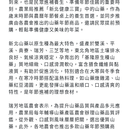
到來，也是民眾進補養生、準備年節佳餚的重要時
刻。農業局推薦「新北健康三寶」中的山藥，作為
歲末時節與農曆年節餐桌上的養生首選，並同步推
廣由各農會推出的山藥年節商品，邀請民眾提前預
購，輕鬆準備健康又美味的年菜。
新北山藥以原生種為最大特色，盛產於雙溪、平
溪、貢寮、瑞芳、三芝等地，東北角地區土壤排水
良好、氣候涼爽穩定，孕育出的「基隆原生種山
藥」質地細緻、口感滑潤軟Q，富含膳食纖維與黏
液質，有助於促進消化，特別適合在大寒與冬季食
用，在寒冷時節搭配溫熱料理，如山藥燉雞湯、山
藥紅豆湯圓，更能發揮山藥溫和順口、口感清爽的
特性，是年節進補的理想食材。
瑞芳地區農會表示，為提升山藥品質與產品多元應
用，農業局每年輔導山藥產區農會辦理山藥品質評
鑑，從外觀、口感到風味層層把關，選出優質山
藥。此外，各地農會也推出多款山藥年節預購商