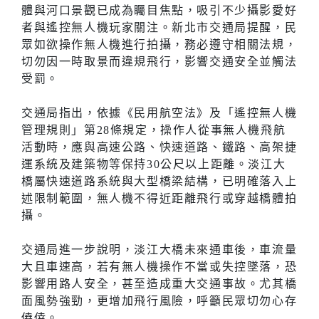
體與河口景觀已成為矚目焦點，吸引不少攝影愛好
者與遙控無人機玩家關注。新北市交通局提醒，民
眾如欲操作無人機進行拍攝，務必遵守相關法規，
切勿因一時取景而違規飛行，影響交通安全並觸法
受罰。
交通局指出，依據《民用航空法》及「遙控無人機
管理規則」第28條規定，操作人從事無人機飛航
活動時，應與高速公路、快速道路、鐵路、高架捷
運系統及建築物等保持30公尺以上距離。淡江大
橋屬快速道路系統與大型橋梁結構，已明確落入上
述限制範圍，無人機不得近距離飛行或穿越橋體拍
攝。
交通局進一步說明，淡江大橋未來通車後，車流量
大且車速高，若有無人機操作不當或失控墜落，恐
影響用路人安全，甚至造成重大交通事故。尤其橋
面風勢強勁，更增加飛行風險，呼籲民眾切勿心存
僥倖。