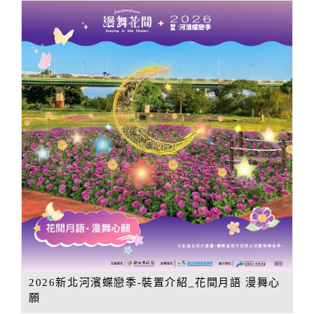
2026新北河濱蝶戀季-裝置介紹_花間月語 漫舞心
願