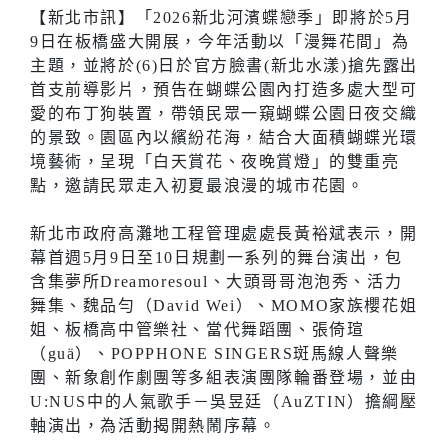
【新北市訊】「2026新北河濱蝶戀季」即將於5月
9日在板橋盛大開展，今年活動以「漫舞花間」為
主題，並將於(6)日於官方臉書(新北水漾)搶先露出
首支前導影片，預告在蝴蝶公園內打造多處大型可
愛的布丁狗裝置，帶領民眾一窺蝴蝶公園日夜交織
的景致。園區內以繽紛花海，結合大面積蝴蝶光環
境藝術，呈現「白天賞花、夜晚賞燈」的雙重亮
點，邀請民眾走入初夏最浪漫的城市花園。
新北市政府高灘地工程管理處處長黃裕斌表示，開
幕首週5月9日至10日規劃一系列的舞台演出，包
含集夢所Dreamoresoul、大頭哥哥泡泡秀、活力
舞集、魏品勻（David Wei）、MOMO家族櫻花姐
姐、板橋高中管樂社、當代舞蹈團、張倚瑄
（guä）、POPPHONE SINGERS斑馬線人聲樂
團、新象創作劇團等多組表演團隊輪番登場，並由
U:NUS中的人氣歌手－吳昱廷（AuZTIN）擔綱壓
軸演出，為活動揭開熱鬧序幕。