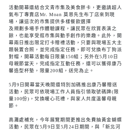
活動開幕還結合文青市集及美食胖卡，更邀請超人
氣布丁專賣店Mr. Moan 莫恩先生布丁店來到現
場，讓這次的市集提供多樣餐飲選擇
及規劃多場手作體驗課程，讓民眾在欣賞表演之
餘，也能享受逛市集與動手創作的樂趣。此外，開
幕兩日推出限定打卡贈禮活動，只要與現場五大主
題裝置合照，並完成指定任務，即可兌換布丁狗派
對帽，開幕活動每日限量150組；另外在5月10日
母親節當天，完成指定互動任務，還可以獲得康乃
馨造型杯墊，限量200組，送完為止。
5月9日開幕當天晚間還特別加碼推出康乃馨贈送
活動，民眾可依現場工作人員指引領取號碼牌(限
量100份)，兌換暖心花禮，與家人共度溫馨母親
節。
高灘處補充，今年展覽期間更推出免費抽黃金蝴蝶
活動，民眾在5月9日至5月24日期間，與「新北河