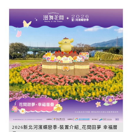
2026新北河濱蝶戀季-裝置介紹_花間田夢 幸福層