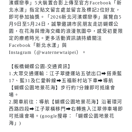
濱蝶戀季」5大裝置合影上傳至官方Facebook「新
北水漾」指定貼文留言處並留言及標記2位好友，
即可參加抽獎。「2026新北河濱蝶戀季」展覽自5
月9日至5月24日，誠摯邀請市民朋友走訪蝴蝶公
園，在花海與燈海交織的浪漫氛圍中，感受初夏限
定的療癒時光。更多活動資訊請持續關注
Facebook「新北水漾」與
Instagram（@waternewtaipei）。
【板橋蝴蝶公園-交通資訊】
1.大眾交通運輸：江子翠捷運站五號出口⮕搭乘藍
17、藍31及仁愛幹線⮕五福新村站下車⮕導航
【蝴蝶公園地景花海】步行約7分鐘即可抵達會
場。
2.開車前往：導航【蝴蝶公園地景花海】沿著環河
西路四段⮕江子翠橫移門⮕右轉進入江翠停車場即
可抵達會場。(google搜尋：「蝴蝶公園地景花
海」)