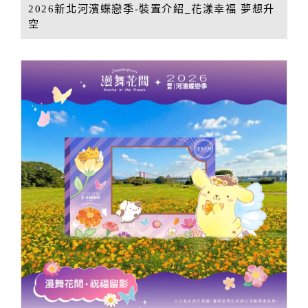
2026新北河濱蝶戀季-裝置介紹_花漾幸福 夢想升
空