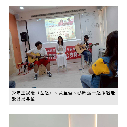
少年王冠畯（左起）、黃昱喬、蔡昀潔一起彈唱老
歌娛樂長輩