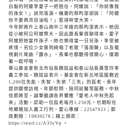
白髮的阿嬤李愛子一把抱住，阿嬤說：「你就像我
的孫女！」說完落淚。機靈的蔡昀潔卻說：「阿嬤
你不要再流目油啦！」惹得哄堂大笑。
今年即將升上泰山高中三年級的蔡昀潔表示，她因
從小被阿公阿嬤帶大，因此跟長輩很聊得來，愛子
阿嬤把她當作孫子，她也樂得當一日兒孫，享受被
疼惜。另位少女曾筠綺唱了老歌「落雨聲」以及電
視劇片尾曲「露水」，長輩也都聽得很開心，還跟
著一起哼唱。
華山基金會新北市站長魏鉉益和泰山站長黃雪玲率
義工參加，魏鉉益表示，基金會在新北地區服務近
1,200位失能、失智、失依「三失」的孤老，長年
提供關懷訪視、年節慰問、陪同就醫等服務。中秋
佳節將至，誠摯邀請各界響應「愛老人中秋亮起
來」活動，認助一位孤老每月1,250元。也期盼在
地鄉親加入義工行列，愛心專線：22547923；郵
政劃撥：19830278；線上捐款：
https://reurl.cc/A33yVp 。