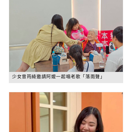
少女曾筠綺邀請阿嬤一起唱老歌「落雨聲」