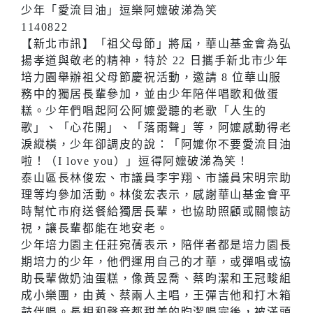
少年「愛流目油」逗樂阿嬤破涕為笑
1140822
【新北市訊】「祖父母節」將屆，華山基金會為弘
揚孝道與敬老的精神，特於 22 日攜手新北市少年
培力園舉辦祖父母節慶祝活動，邀請 8 位華山服
務中的獨居長輩參加，並由少年陪伴唱歌和做蛋
糕。少年們唱起阿公阿嬤愛聽的老歌「人生的
歌」、「心花開」、「落雨聲」等，阿嬤感動得老
淚縱橫，少年卻調皮的說：「阿嬤你不要愛流目油
啦！（I love you）」逗得阿嬤破涕為笑！
泰山區長林俊宏、市議員李宇翔、市議員宋明宗助
理等均參加活動。林俊宏表示，感謝華山基金會平
時幫忙市府送餐給獨居長輩，也協助照顧或關懷訪
視，讓長輩都能在地安老。
少年培力園主任莊宛蒨表示，陪伴者都是培力園長
期培力的少年，他們運用自己的才華，或彈唱或協
助長輩做奶油蛋糕，像黃昱喬、蔡昀潔和王冠畯組
成小樂團，由黃、蔡兩人主唱，王彈吉他和打木箱
鼓伴唱。長相和聲音都甜美的昀潔唱完後，被滿頭