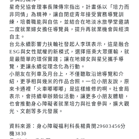
星奇兒協會理事長陳傳宗指出，計畫係以「培力而
非同情」為精神，讓自閉症青年接受實務導覽訓
練，培養職能與自信，並結合在地淡水旅學堂邀請
二度就業婦女擔任導覽員，提升再就業機會與經濟
自主。
台北永續影響力扶輪社發起人李琪表示，這是融合
ESG與女性賦權的新模式，選擇搭乘大眾運輸，就
是最簡單的環保實踐；讓在地婦女與星兒攜手導
覽，更讓永續從理念化為行動。
小朋友在列車及月台上，不僅聽取沿途導覽和介
紹，更爭相與幾米的作品合照。一位小朋友說，原
來卡通裡「火車嘟嘟嘟」是這樣維修的啊。社會局
表示，會持續舉辦類似活動，讓更多小朋友體驗，
也會推動身心障礙者就業培力與社會參與，擴大觀
光、文創等多元發展。
資料來源：身心障礙福利科長楊貴閔29603456分
機3830