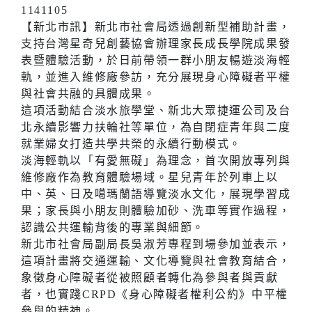
1141105
【新北市訊】新北市社會局透過創新型補助計畫，
支持台灣星奇兒創藝協會辦理家長成長學院成果發
表暨體驗活動，於日前帶領一群小朋友暢遊淡海輕
軌，並進入維修廠參訪，充分展現身心障礙者平權
與社會共融的具體成果。
這項活動結合淡水旅學堂、新北大眾捷運公司及台
北永續影響力扶輪社等單位，為自閉症青年與二度
就業婦女打造共學共榮的永續行動模式。
淡海輕軌以「有愛無礙」為理念，首次開放專列與
維修廠作為教育體驗場域。星兒青年於列車上以
中、英、日及噶瑪蘭語導覽淡水文化，展現學習成
果；家長與小朋友則體驗加砂、洗車等實作過程，
認識公共運輸背後的專業與細節。
新北市社會局副局長吳淑芳專程到場參加並表示，
這項計畫將交通運輸、文化導覽與社會教育結合，
象徵身心障礙者從被照顧者轉化為參與者與貢獻
者，也實踐CRPD《身心障礙者權利公約》中平權
參與的精神。