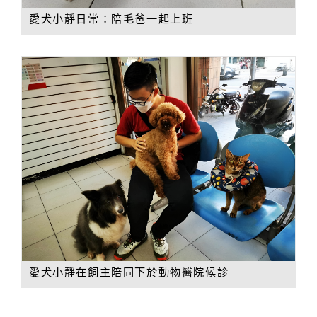
愛犬小靜日常：陪毛爸一起上班
愛犬小靜在飼主陪同下於動物醫院候診