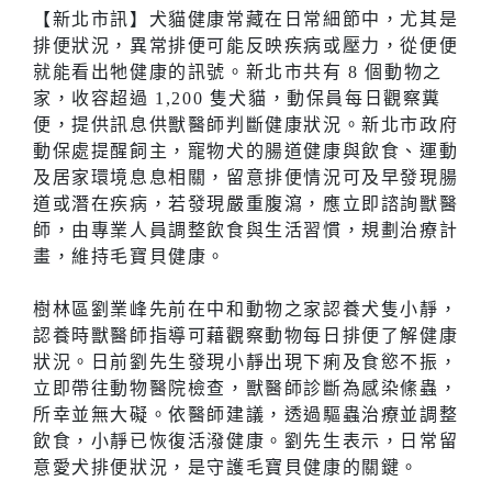
【新北市訊】犬貓健康常藏在日常細節中，尤其是
排便狀況，異常排便可能反映疾病或壓力，從便便
就能看出牠健康的訊號。新北市共有 8 個動物之
家，收容超過 1,200 隻犬貓，動保員每日觀察糞
便，提供訊息供獸醫師判斷健康狀況。新北市政府
動保處提醒飼主，寵物犬的腸道健康與飲食、運動
及居家環境息息相關，留意排便情況可及早發現腸
道或潛在疾病，若發現嚴重腹瀉，應立即諮詢獸醫
師，由專業人員調整飲食與生活習慣，規劃治療計
畫，維持毛寶貝健康。
樹林區劉業峰先前在中和動物之家認養犬隻小靜，
認養時獸醫師指導可藉觀察動物每日排便了解健康
狀況。日前劉先生發現小靜出現下痢及食慾不振，
立即帶往動物醫院檢查，獸醫師診斷為感染絛蟲，
所幸並無大礙。依醫師建議，透過驅蟲治療並調整
飲食，小靜已恢復活潑健康。劉先生表示，日常留
意愛犬排便狀況，是守護毛寶貝健康的關鍵。