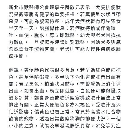
新北市獸醫師公會理事長薛敦元表示，犬隻排便狀
況是觀察腸胃健康的重要指標。若糞便呈水狀且帶
惡臭，可能為腹瀉徵兆，成年犬症狀輕微可先禁食
半天至一天，讓腸胃休息；若症狀持續或伴隨嘔
吐、血便、脫水，應立即就醫。幼犬與老犬因抵抗
力較弱，一旦腹瀉亦建議即刻就醫，因幼犬多與感
染或誤食不潔物有關，老犬則可能與慢性疾病或腫
瘤相關。
他說，糞便顏色代表很多含意，若呈為紅色或紅棕
色，甚至伴隨黏液，多半與下消化道或肛門出血有
關；若呈黑色、柏油狀且黏稠，需警覺為上消化道
出血，如胃出血，應立即就醫。白色便可能與攝取
過多鈣質、餵食骨頭或膽道阻塞導致膽汁無法正常
排出有關。正常大便顏色多為棕褐色，受膽汁及消
化道影響；偏黃色也屬正常，常見於高碳水化合物
飲食的寵物。透過日常觀察狗狗的排便狀況，一個
小小的注意，就能及早發現腸道異常，避免等到症