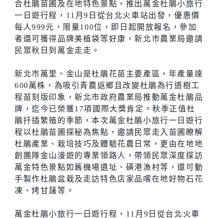
合杜鵑苗圃及在地特色景點，推出萬金杜鵑小旅行
一日遊行程，11月9日從台北火車站出發，優惠價
每人999元，限量100位，即日起開放報名，參加
者還可獲得品牌美植袋等好康，新北市農業局邀請
民眾秋日到萬金走走。
新北市萬里、金山是杜鵑花苗主要產區，年產量達
600萬株，為吸引青農返鄉且改變杜鵑為行道樹工
程苗刻版印象，新北市政府農業局推動萬金杜鵑品
牌，迄今已榮獲17項國際大獎肯定。秋季正值杜
鵑扦插繁殖的季節，本次萬金杜鵑小旅行一日遊行
程以杜鵑苗圃探秘為焦點，邀請民眾走入苗圃瞭解
杜鵑產業、栽培技巧及體驗花農日常，更由在地地
創團隊金山漫遊的專業領路人，帶領民眾深度探訪
萬金特色景點如舊機場遺址、磺港漁村等，還可動
手製作杜鵑盆栽及走訪特色店家品嚐在地好物石花
凍、烤甘藷等。
萬金杜鵑小旅行一日遊行程，11月9日從台北火車