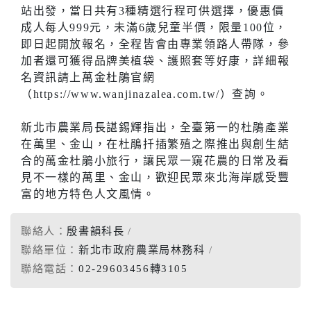
站出發，當日共有3種精選行程可供選擇，優惠價
成人每人999元，未滿6歲兒童半價，限量100位，
即日起開放報名，全程皆會由專業領路人帶隊，參
加者還可獲得品牌美植袋、護照套等好康，詳細報
名資訊請上萬金杜鵑官網
（https://www.wanjinazalea.com.tw/）查詢。
新北市農業局長諶錫輝指出，全臺第一的杜鵑產業
在萬里、金山，在杜鵑扦插繁殖之際推出與創生結
合的萬金杜鵑小旅行，讓民眾一窺花農的日常及看
見不一樣的萬里、金山，歡迎民眾來北海岸感受豐
富的地方特色人文風情。
聯絡人：
殷書韻科長
聯絡單位：
新北市政府農業局林務科
聯絡電話：
02-29603456轉3105