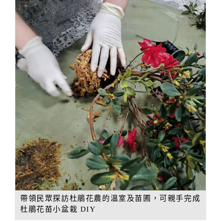
帶領民眾探訪杜鵑花農的溫室及苗圃，可親手完成
杜鵑花苗小盆栽 DIY