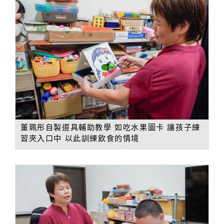
董珮彤自製道具輔助教學 如吃水果圖卡 讓孩子練
習夾入口中 以此訓練飲食的情境