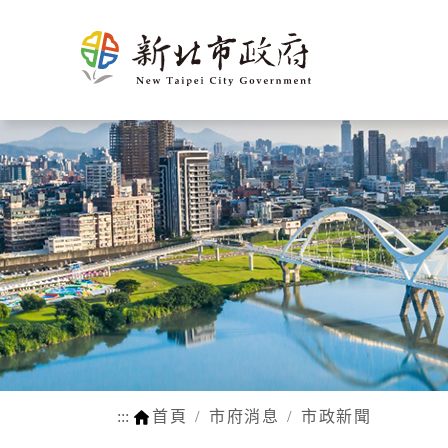
新北介
市政新聞
施政計畫
市民申辦/申訴等查
熱門
市府團
新聞花絮
市府榮
施政成果
申辦e服務
生育
紹
詢
隊
耀
動物認養
孕前保健
市府徵才
新北市SDGs網站
網站瀏覽安
法規函令
地理氣候
市府組織
公設認養
生育獎勵
路平報馬仔
福利補助自
人口概況
市政府
網站連結
身心障礙
交通概述
各機關
行動APP
醫療保健
文化
區公所
LINE官方帳號
育兒托育
姊妹市及
常見問答
學前補助
友好城市
:::
首頁
市府消息
市政新聞
WIFI熱點