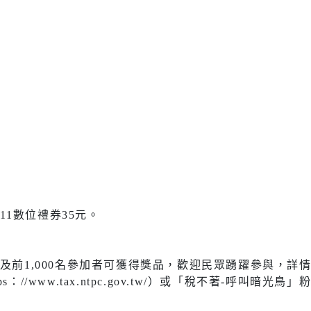
社會福利服務中心
防災資訊
水域安全
休閒
環保
運動場館介紹
垃圾清運
】
運動地圖
各區清潔
市新巴士
河濱公園綠地
資源回收
運動場館租借
-11數位禮券35元。
共自行車
觀光旅遊
)
1,000名參加者可獲得獎品，歡迎民眾踴躍參與，詳情請上活動網
藝文活動
後代駕業者資
https：//www.tax.ntpc.gov.tw/）或「稅不著-呼叫暗