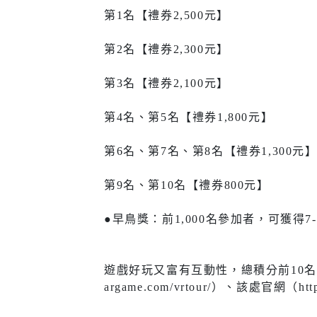
醫療篩檢
第1名【禮券2,500元】
第2名【禮券2,300元】
第3名【禮券2,100元】
生活
交通
第4名、第5名【禮券1,800元】
市場購物
即時路況
第6名、第7名、第8名【禮券1,300元
新北市iMAP
公車資訊
第9名、第10名【禮券800元】
氣象資訊
免費新北
動物認養
新北捷運
●早鳥獎：前1,000名參加者，可獲得7
樹木保護專區
新北市公
(YouBike
遊戲好玩又富有互動性，總積分前10名及前
新北市酒
argame.com/vrtour/）、該處官網（
訊