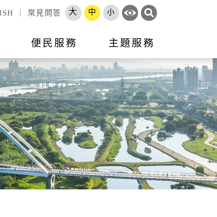
大
中
小
ISH
｜
常見問答
訊
便民服務
主題服務
錄
標租資訊
活動訊息
市政會議專題報告
跨區服務網
就業
申辦須知
就業資訊
開放資料
勞工大學
長服務
智能客服
地方建設建議
收費標準
市府徵才
處罰金額基準
職訓補給站
體補（捐）助
原住民人力資源網
速報
項目
專區