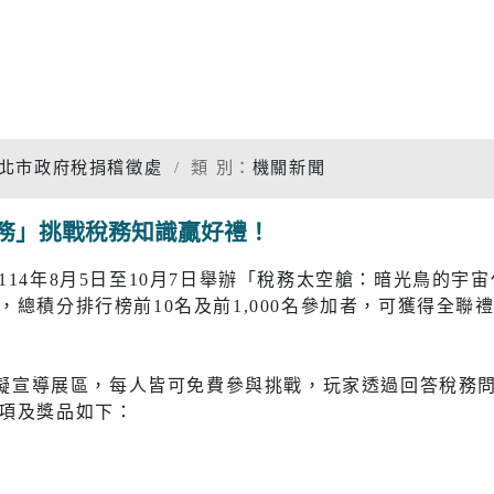
專題分析
松年大學
物價調查
婦女大學
家庭收支
國際教育資源網
衛生檢測
北市政府稅捐稽徵處
類 別：
機關新聞
學習階段資源
重大職業
務」挑戰稅務知識贏好禮！
統計資料
社福
警消
14年8月5日至10月7日舉辦「稅務太空艙：暗光鳥的宇宙
總積分排行榜前10名及前1,000名參加者，可獲得全聯禮券
幸福保衛站
警政服務
開
市府公報
電子布告欄
防治組
社會救助
警察分局
計虛擬宣導展區，每人皆可免費參與挑戰，玩家透過回答稅務
口網
老人福利機構
消防分隊
項及獎品如下：
脆弱家庭服務
婦幼安全