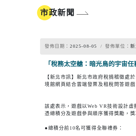
地方沿革
參與式預算
市政新聞
新北市標
誌
同婚登記權益
市樹市花
我的E政府
發佈日期：
2025-08-05
發佈單位：
新
「稅務太空艙：暗光鳥的宇宙任
工商
醫療
【新北市訊】新北市政府稅捐稽徵處於1
境館網頁結合雲端發票及租稅問答遊戲，
工商投資簡介
疾病管制
電子報及刊物
政府資訊公
工商服務
慢性疾病
該處表示，遊戲以Web VR技術設
促參招商網
衛生所入
憑總積分及遊戲參與順序獲得獎勵，獎
醫療院所
●總積分前10名可獲得全聯禮券：