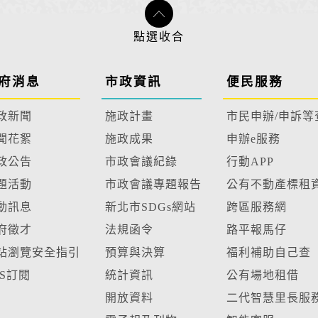
府消息
市政資訊
便民服務
政新聞
施政計畫
市民申辦/申訴等
聞花絮
施政成果
申辦e服務
政公告
市政會議紀錄
行動APP
題活動
市政會議專題報告
公有不動產標租
動訊息
新北市SDGs網站
跨區服務網
府徵才
法規函令
路平報馬仔
站瀏覽安全指引
預算與決算
福利補助自己查
SS訂閱
統計資訊
公有場地租借
開放資料
二代智慧里長服