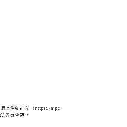
宣導
新住民
查詢
新住民學習中心
隊專線
移民服務
資訊網
新住民72小時華語成教
班
新北市新住民子女獎助
學金
站（https://ntpc-
新住民一站式服務
光鳥」粉絲專頁查詢。
愛心大平台新住民關懷
計畫