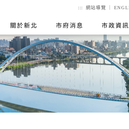
:::
網站導覽
｜
ENGL
關於新北
市府消息
市政資
聯絡我
市政公告
出國報告
行動APP
教育
主題活動
市政會議紀
公有不動產
戶政
們
幼兒
戶籍登記
全指引
RSS訂閱
預算與決算
統計資訊
國小
服務時間
己查
公有場地租借
二代智慧里
者懷孕手冊
總預算
國高中
議員所提
戶政規費
事項
總決算
特殊教育
戶籍罰鍰
對民間團
表
附屬單位預算及綜計表
社會教育
民生統計
異地申辦
附屬單位決算及綜計表
勞工大學
性別統計
兵役
數位學院