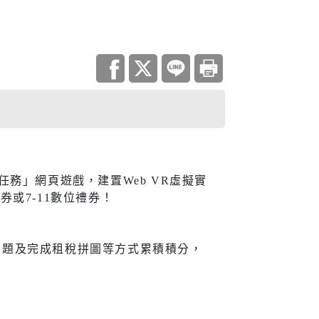
調查
災害統計
庫查詢平台
住宅
任務」網頁遊戲，建置Web VR虛擬實
或7-11數位禮券！
地政資訊查詢
機關通訊
與大隊
城鄉資訊系統
問題及完成租稅拼圖等方式累積積分，
都市更新
居住服務