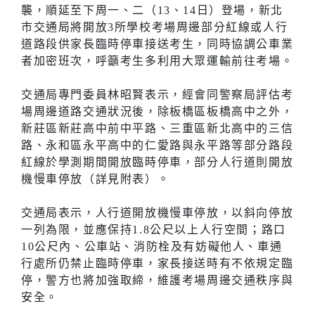
襲，順延至下周一、二（13、14日）登場，新北
市交通局將開放3所學校考場周邊部分紅線或人行
道路段供家長臨時停車接送考生，同時協調公車業
者加密班次，呼籲考生多利用大眾運輸前往考場。
交通局專門委員林昭賢表示，經會同警察局評估考
場周邊道路交通狀況後，除板橋區板橋高中之外，
新莊區新莊高中前中平路、三重區新北高中的三信
路、永和區永平高中的仁愛路與永平路等部分路段
紅線於學測期間開放臨時停車，部分人行道則開放
機慢車停放（詳見附表）。
交通局表示，人行道開放機慢車停放，以斜向停放
一列為限，並應保持1.8公尺以上人行空間；路口
10公尺內、公車站、消防栓及有妨礙他人、車通
行處所仍禁止臨時停車，家長接送時有不依規定臨
停，警方也將加強取締，維護考場周邊交通秩序與
安全。