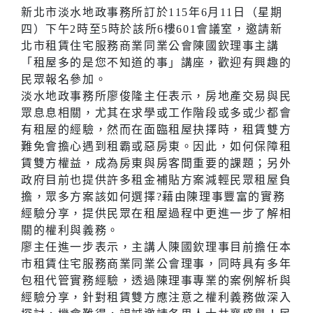
新北市淡水地政事務所訂於115年6月11日（星期
四）下午2時至5時於該所6樓601會議室，邀請新
北市租賃住宅服務商業同業公會陳國欽理事主講
「租屋多的是您不知道的事」講座，歡迎有興趣的
民眾報名參加。
淡水地政事務所廖俊隆主任表示，房地產交易與民
眾息息相關，尤其在求學或工作階段或多或少都會
有租屋的經驗，然而在面臨租屋抉擇時，租賃雙方
難免會擔心遇到租霸或惡房東。因此，如何保障租
賃雙方權益，成為房東與房客間重要的課題；另外
政府目前也提供許多租金補貼方案減輕民眾租屋負
擔，眾多方案該如何選擇?藉由陳理事豐富的實務
經驗分享，提供民眾在租屋過程中更進一步了解相
關的權利與義務。
廖主任進一步表示，主講人陳國欽理事目前擔任本
市租賃住宅服務商業同業公會理事，同時具有多年
包租代管實務經驗，透過陳理事專業的案例解析與
經驗分享，針對租賃雙方應注意之權利義務做深入