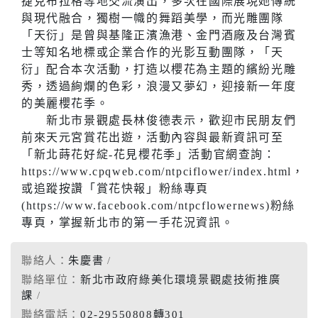
捷克布拉格等地交流演出，多次在國際展現她傳統
與現代融合，獨樹一幟的舞蹈美學，而光雕團隊
「天衍」是曾與基隆正濱漁港、金門酒廠及台灣賓
士等知名地標或企業合作的光影互動團隊，「天
衍」配合本次活動，打造以櫻花為主題的繽紛光雕
秀，透過絢爛的色彩，浪漫又夢幻，迎接新一年度
的美麗櫻花季。
新北市景觀處長林俊德表示，歡迎市民朋友們
前來天元宮賞花出遊，活動內容與最新資訊可至
「新北蒔花好綻-花見櫻花季」活動官網查詢：
https://www.cpqweb.com/ntpciflower/index.html，
或追蹤按讚「賞花快報」粉絲專頁
(https://www.facebook.com/ntpcflowernews)粉絲
專頁，掌握新北市的第一手花況資訊。
聯絡人：
朱慶書
聯絡單位：
新北市政府綠美化環境景觀處技術推廣
課
聯絡電話：
02-29550808轉301