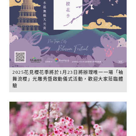
2025花見櫻花季將於1月23日將辦理唯一一場「袖
舞流櫻」光雕秀暨啟動儀式活動，歡迎大家蒞臨體
驗