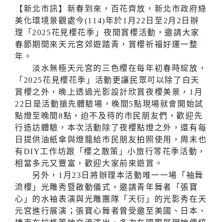
【新北市訊】新春到來，百花齊放，新北市政府綠
美化環境景觀處今(114)年於1月22日至2月2日辦
理「2025花見櫻花季」夜間賞櫻活動，邀請大家
春節期間來天元宮郊遊踏青，賞櫻祈福好運一整
年。
淡水無極天元宮的三色櫻在每年初春時綻放，
「2025花見櫻花季」活動更讓民眾可以除了白天
賞櫻之外，晚上透過光影設計欣賞夜櫻美景，1月
22日是活動搶先體驗場，晚間5點現場就會開始試
點燈至晚間8點，迫不及待的市民朋友們，歡迎先
行造訪體驗，本次活動除了夜櫻點燈之外，還有每
日提供油紙傘與燈籠給市民朋友拍照使用，周末也
有DIY工作坊跟「櫻之散策」小旅行等花季活動，
相當多元又豐富，歡迎大家前來遊賞。
另外，1月23日將辦理本活動唯一一場「袖舞
流櫻」光雕秀暨啟動儀式，邀請青年舞者「張寶
心」的水袖表演與光雕團隊「天衍」的光影秀在天
元宮進行展演；張寶心舞者曾受邀至美國、日本、