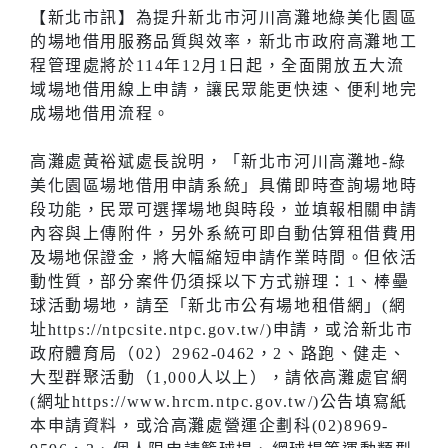
【新北市訊】為提升新北市河川高灘地綠美化園區
的場地借用服務品質與效率，新北市政府高灘地工
程管理處將於114年12月1日起，全面開放五大流
域場地借用線上申請，讓民眾能更快速、便利地完
成場地借用流程。
高灘處黃裕斌處長說明，「新北市河川高灘地-綠
美化園區場地借用申請系統」具備即時查詢場地時
段功能，民眾可選擇場地與時段，並填報相關申請
內容與上傳附件，另外系統可即自動估算租借費用
及場地保證金，將大幅縮短申請作業時間。但依活
動性質，部分案件仍須採以下方式辦理：1、棒壘
球活動場地，請至「新北市公有場地租借網」(網
址https://ntpcsite.ntpc.gov.tw/)申請，或洽新北市
政府體育局（02）2962-0462，2、路跑、健走、
大型群聚活動（1,000人以上），請依高灘處官網
(網址https://www.hrcm.ntpc.gov.tw/)公告填寫紙
本申請資料，或洽高灘處營運企劃科(02)8969-