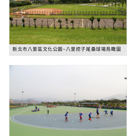
新北市八里區文化公園~八里挖子尾壘球場鳥瞰圖