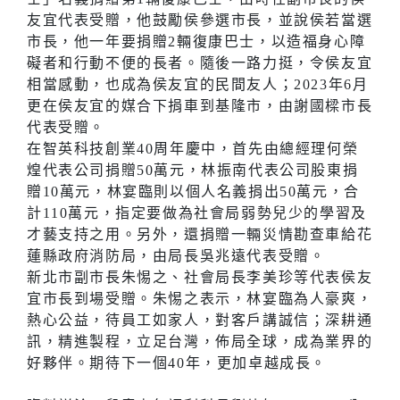
友宜代表受贈，他鼓勵侯參選市長，並說侯若當選
市長，他一年要捐贈2輛復康巴士，以造福身心障
礙者和行動不便的長者。隨後一路力挺，令侯友宜
相當感動，也成為侯友宜的民間友人；2023年6月
更在侯友宜的媒合下捐車到基隆市，由謝國樑市長
代表受贈。
在智英科技創業40周年慶中，首先由總經理何榮
煌代表公司捐贈50萬元，林振南代表公司股東捐
贈10萬元，林宴臨則以個人名義捐出50萬元，合
計110萬元，指定要做為社會局弱勢兒少的學習及
才藝支持之用。另外，還捐贈一輛災情勘查車給花
蓮縣政府消防局，由局長吳兆遠代表受贈。
新北市副市長朱惕之、社會局長李美珍等代表侯友
宜市長到場受贈。朱惕之表示，林宴臨為人豪爽，
熱心公益，待員工如家人，對客戶講誠信；深耕通
訊，精進製程，立足台灣，佈局全球，成為業界的
好夥伴。期待下一個40年，更加卓越成長。