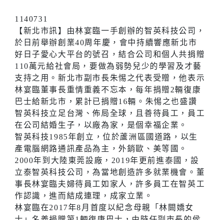
1140731
【新北市訊】由林宴臨一手創辦的智英科技公司，
於日前舉辦創業40周年慶，會中持續響應新北市
好日子愛心大平台的號召，結合公司和個人共捐贈
110萬元給社會局，要做為弱勢兒少的學習及才藝
支持之用。新北市副市長朱惕之代表受贈，他表示
林宴臨董事長重情重義不忘本，每年捐贈2輛復康
巴士給新北市，累計已捐贈16輛。朱惕之也盛讚
智英科技立足台灣、佈局全球，且善待員工，員工
在公司結婚生子，以廠為家，是個幸福企業。
智英科技1985年創立，位於蘆洲區國道路，以生
產電腦網路通訊產品為主，外銷歐、美等國。
2000年到大陸東莞設廠，2019年更前進泰國，設
立泰智英科技公司，為當地創造許多就業機會。董
事長林宴臨夫婦待員工如家人，許多員工在智英工
作認識，進而結成連理，成家立業。
林宴臨在2017年8月首度以紀念母親「林闕嬌女
士」名義捐贈第1輛復康巴士，由時任副市長的侯