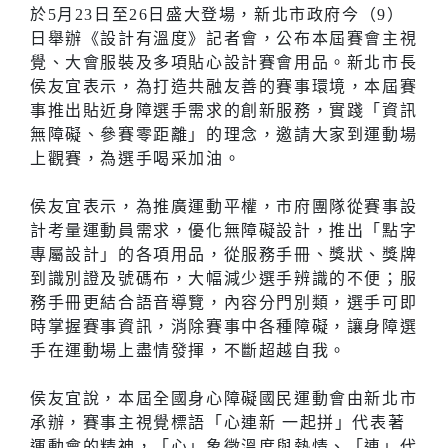
於5月23日至26日盛大登場，新北市政府今（9）
日舉辦《設計有溫度》記者會，公布本屆賽會主視
覺、大會服裝及多項貼心設計賽會用品。新北市長
侯友宜表示，為打造共融友善的賽事環境，本屆賽
事推出貼近身障選手需求的創新服務，實踐「資訊
無障礙、參賽零距離」的理念，邀請大家到運動場
上觀賽，為選手喝采加油。
侯友宜表示，為推廣運動平權，市府團隊從賽事設
計考量運動員需求，優化無障礙設計，推出「點字
專屬設計」的各項用品，從服務手冊、獎狀、獎牌
到識別證及號碼布，大幅減少選手辨識的不便；服
務手冊更結合語音導覽，內容分門別類，選手可即
時掌握賽事資訊，消除賽事中各種障礙，讓身障選
手在運動場上盡情發揮，不斷超越自我。
侯友宜說，本屆全國身心障礙國民運動會由新北市
承辦，賽事主視覺標語「心連新 一起拼」代表著
運動會的精神，「心」象徵溫度與熱情、「連」代