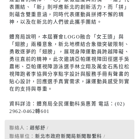
表團結、「新」則呼應新北的創新活力，而「拼」
則蘊含雙重意涵，同時代表運動員拼搏不懈的精
神，以及在新北的人們彼此攜手團結。
體育局說明，本屆賽會LOGO融合「女王頭」與
「翅膀」兩種意象，新北地標結合象徵突破限制、
勇敢逐夢的「翅膀」，展現身障運動員跨越障礙、
勇往直前的精神。此次邀請亞帕運視障田徑選手吳
農彬、亞帕運視障游泳選手林立翔及萬金石馬拉松
視障跑者李協興分享點字設計與服務手冊有聲書的
貼心設計，回應選手真實需求，讓運動員感受到實
在的支持與尊重。
資料詳洽：體育局全民運動科吳惠菁 電話：(02)
2962-0462轉601
聯絡人：
趙郁舒
聯絡單位：
新北市政府新聞局新聞聯繫科