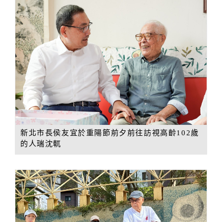
新北市長侯友宜於重陽節前夕前往訪視高齡102歲
的人瑞沈軏