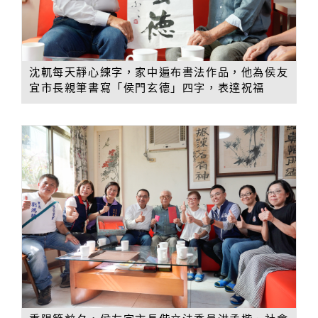
沈軏每天靜心練字，家中遍布書法作品，他為侯友
宜市長親筆書寫「侯門玄德」四字，表達祝福