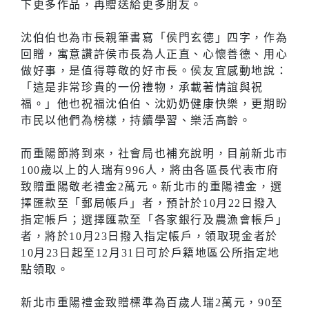
下更多作品，再贈送給更多朋友。
沈伯伯也為市長親筆書寫「侯門玄德」四字，作為
回贈，寓意讚許侯市長為人正直、心懷善德、用心
做好事，是值得尊敬的好市長。侯友宜感動地說：
「這是非常珍貴的一份禮物，承載著情誼與祝
福。」他也祝福沈伯伯、沈奶奶健康快樂，更期盼
市民以他們為榜樣，持續學習、樂活高齡。
而重陽節將到來，社會局也補充說明，目前新北市
100歲以上的人瑞有996人，將由各區長代表市府
致贈重陽敬老禮金2萬元。新北市的重陽禮金，選
擇匯款至「郵局帳戶」者，預計於10月22日撥入
指定帳戶；選擇匯款至「各家銀行及農漁會帳戶」
者，將於10月23日撥入指定帳戶，領取現金者於
10月23日起至12月31日可於戶籍地區公所指定地
點領取。
新北市重陽禮金致贈標準為百歲人瑞2萬元，90至