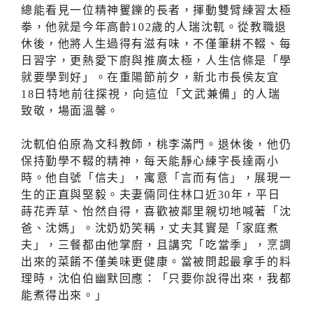
總能看見一位精神矍鑠的長者，揮動雙臂練習太極
拳，他就是今年高齡102歲的人瑞沈軏。從教職退
休後，他將人生過得有滋有味，不僅筆耕不輟、每
日習字，更熱愛下廚與推廣太極，人生信條是「學
就要學到好」。在重陽節前夕，新北市長侯友宜
18日特地前往探視，向這位「文武兼備」的人瑞
致敬，場面溫馨。
沈軏伯伯原為文科教師，桃李滿門。退休後，他仍
保持勤學不輟的精神，每天能靜心練字長達兩小
時。他自號「信夫」，寓意「言而有信」，展現一
生的正直與堅毅。夫妻倆同住林口近30年，平日
蒔花弄草、怡然自得，喜歡被鄰里親切地喊著「沈
爸、沈媽」。沈奶奶笑稱，丈夫其實是「家庭煮
夫」，三餐都由他掌廚，且講究「吃當季」，烹調
出來的菜餚不僅美味更健康。當被問起最拿手的料
理時，沈伯伯幽默回應：「只要你說得出來，我都
能煮得出來。」