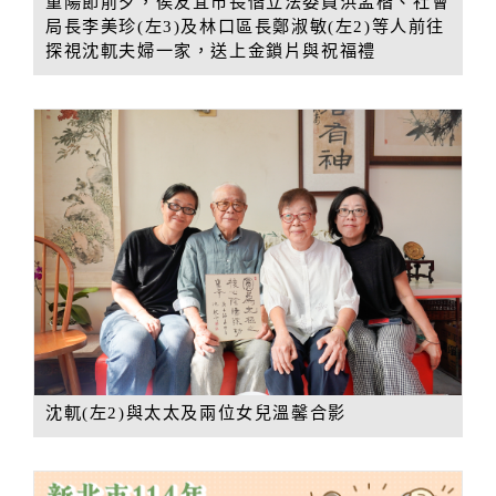
重陽節前夕，侯友宜市長偕立法委員洪孟楷、社會
局長李美珍(左3)及林口區長鄭淑敏(左2)等人前往
探視沈軏夫婦一家，送上金鎖片與祝福禮
沈軏(左2)與太太及兩位女兒溫馨合影