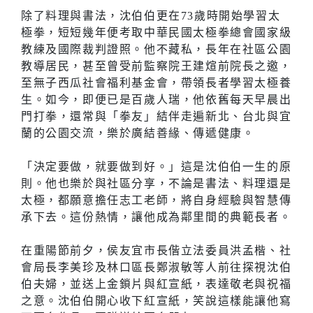
除了料理與書法，沈伯伯更在73歲時開始學習太
極拳，短短幾年便考取中華民國太極拳總會國家級
教練及國際裁判證照。他不藏私，長年在社區公園
教導居民，甚至曾受前監察院王建煊前院長之邀，
至無子西瓜社會福利基金會，帶領長者學習太極養
生。如今，即便已是百歲人瑞，他依舊每天早晨出
門打拳，還常與「拳友」結伴走遍新北、台北與宜
蘭的公園交流，樂於廣結善緣、傳遞健康。
「決定要做，就要做到好。」這是沈伯伯一生的原
則。他也樂於與社區分享，不論是書法、料理還是
太極，都願意擔任志工老師，將自身經驗與智慧傳
承下去。這份熱情，讓他成為鄰里間的典範長者。
在重陽節前夕，侯友宜市長偕立法委員洪孟楷、社
會局長李美珍及林口區長鄭淑敏等人前往探視沈伯
伯夫婦，並送上金鎖片與紅宣紙，表達敬老與祝福
之意。沈伯伯開心收下紅宣紙，笑說這樣能讓他寫