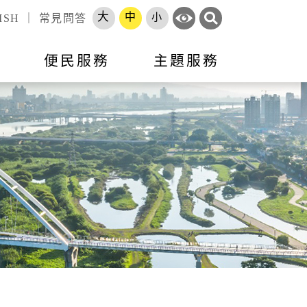
大
中
小
ISH
｜
常見問答
訊
便民服務
主題服務
錄
標租資訊
活動訊息
市政會議專題報告
跨區服務網
就業
申辦須知
就業資訊
開放資料
勞工大學
長服務
智能客服
地方建設建議
收費標準
市府徵才
處罰金額基準
職訓補給站
體補（捐）助
原住民人力資源網
速報
項目
專區