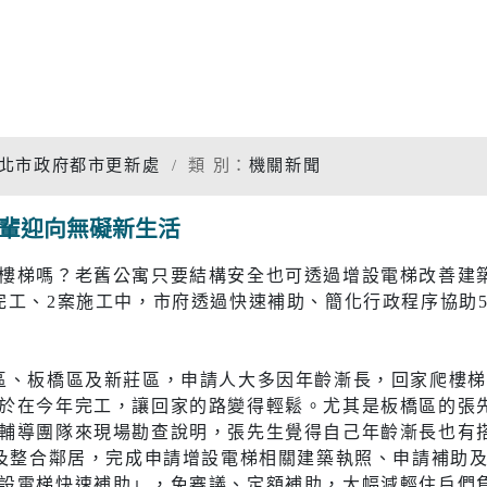
專題分析
松年大學
物價調查
婦女大學
家庭收支
國際教育資源網
衛生檢測
北市政府都市更新處
類 別：
機關新聞
學習階段資源
重大職業
長輩迎向無礙新生活
統計資料
社福
警消
樓梯嗎？老舊公寓只要結構安全也可透過增設電梯改善建
完工、2案施工中，市府透過快速補助、簡化行政程序協助
幸福保衛站
警政服務
開
市府公報
電子布告欄
防治組
社會救助
警察分局
區、板橋區及新莊區，申請人大多因年齡漸長，回家爬樓
口網
老人福利機構
消防分隊
於在今年完工，讓回家的路變得輕鬆。尤其是板橋區的張先
輔導團隊來現場勘查說明，張先生覺得自己年齡漸長也有
脆弱家庭服務
婦幼安全
商及整合鄰居，完成申請增設電梯相關建築執照、申請補助及
設電梯快速補助」，免審議、定額補助，大幅減輕住戶們