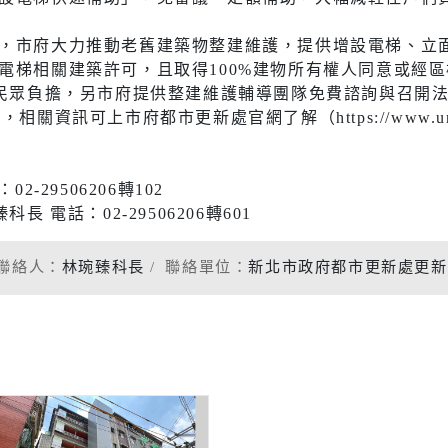
社會福利服務中心
防災資訊
水域安全
，市府大力推動老舊建築物整建維護，提供增設電梯、立
電梯相關建築許可，且取得100%建物所有權人同意或經
輕民眾負擔，另市府提供整建維護輔導團隊免費諮詢與召開
相關資訊可上市府都市更新處官網了解（https://www.uro.n
休閒
環保
運動場館介紹
垃圾清運
-29506206轉102
 電話：02-29506206轉601
運動地圖
各區清潔
市新巴士
河濱公園綠地
資源回收
聯絡人：
林琬臻科長
聯絡單位：
新北市政府都市更新處更新
運動場館租借
共自行車
觀光旅遊
)
藝文活動
後代駕業者資