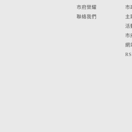
市府榮耀
市
聯絡我們
主
活
市
網
R