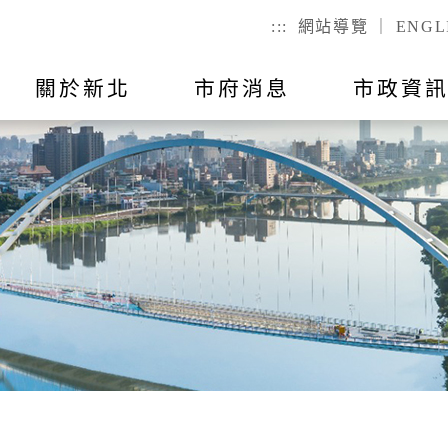
:::
網站導覽
｜
ENGL
關於新北
市府消息
市政資
聯絡我
市政公告
出國報告
行動APP
教育
主題活動
市政會議紀
公有不動產
戶政
們
幼兒
戶籍登記
全指引
RSS訂閱
預算與決算
統計資訊
國小
服務時間
己查
公有場地租借
二代智慧里
者懷孕手冊
總預算
國高中
議員所提
戶政規費
事項
總決算
特殊教育
戶籍罰鍰
對民間團
表
附屬單位預算及綜計表
社會教育
民生統計
異地申辦
附屬單位決算及綜計表
勞工大學
性別統計
兵役
數位學院