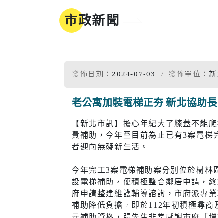
地方沿革
參與式預算
市政新聞
新北市標
誌
同婚登記權益
市樹市花
我的E政府
發佈日期：
2024-07-03
發佈單位：
新
老公寓加裝電梯正夯 新北協助
工商
醫療
【新北市訊】擔心年紀大了膝蓋不能爬
費補助，今年至目前為止已有3案電梯
工商投資簡介
疾病管制
電子報及刊物
政府資訊公
者迎向無礙新生活。
工商服務
慢性疾病
今年完工3案電梯補助案分別位於樹林
促參招商網
衛生所入
設電梯補助，便積極整合鄰居申請，終
府申請整建維護輔導諮詢，市府派專業
醫療院所
補助降低負擔，即於112年初積極尋
元補助資格，張先生非常感謝市府「增