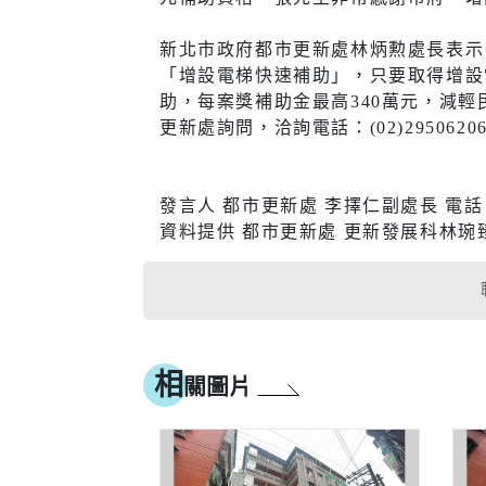
醫療篩檢
新北市政府都市更新處林炳勲處長表示
「增設電梯快速補助」，只要取得增設
助，每案獎補助金最高340萬元，減
更新處詢問，洽詢電話：(02)29506206，
生活
交通
市場購物
即時路況
發言人 都市更新處 李擇仁副處長 電話：02
資料提供 都市更新處 更新發展科林琬臻科長
新北市iMAP
公車資訊
氣象資訊
免費新北
動物認養
新北捷運
樹木保護專區
新北市公
相
關圖片
(YouBike
新北市酒
訊