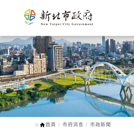
新北介
市政新聞
施政計畫
市民申辦/申訴等查
熱門
市府團
新聞花絮
市府榮
施政成果
申辦e服務
生育
紹
詢
隊
耀
動物認養
孕前保健
市府徵才
新北市SDGs網站
網站瀏覽安
法規函令
地理氣候
市府組織
公設認養
生育獎勵
路平報馬仔
福利補助自
人口概況
市政府
網站連結
身心障礙
交通概述
各機關
行動APP
醫療保健
文化
區公所
LINE官方帳號
育兒托育
姊妹市及
常見問答
學前補助
友好城市
:::
首頁
市府消息
市政新聞
WIFI熱點