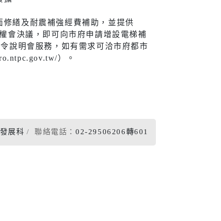
宣導
面修繕及耐震補強經費補助，並提供
區權會決議，即可向市府申請增設電梯補
法令說明會服務，如有需求可洽市府都市
tpc.gov.tw/）。
新住民
查詢
新住民學習中心
隊專線
移民服務
資訊網
新住民72小時華語成教
發展科
聯絡電話：
02-29506206轉601
班
新北市新住民子女獎助
學金
新住民一站式服務
愛心大平台新住民關懷
計畫