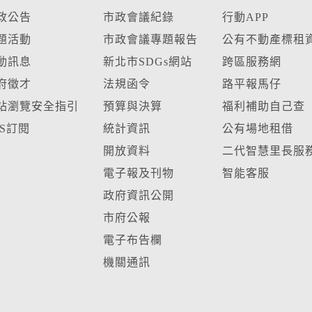
政公告
市政會議紀錄
行動APP
題活動
市政會議專題報告
公有不動產標租
動訊息
新北市SDGs網站
跨區服務網
府徵才
法規函令
路平報馬仔
站瀏覽安全指引
預算與決算
福利補助自己查
SS訂閱
統計資訊
公有場地租借
開放資料
二代智慧里長服
電子報及刊物
智能客服
政府資訊公開
市府公報
電子布告欄
機關通訊