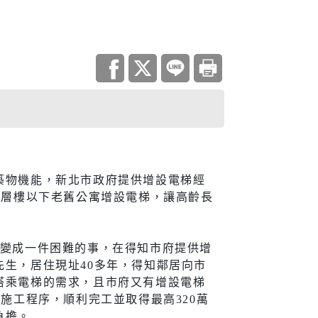
調查
災害統計
庫查詢平台
住宅
築物機能，新北市政府提供增設電梯經
5層樓以下老舊公寓增設電梯，讓高齡長
地政資訊查詢
機關通訊
與大隊
城鄉資訊系統
梯變成一件困難的事，在得知市府提供增
都市更新
生，居住現址40多年，得知鄰居向市
搭乘電梯的需求，且市府又有增設電梯
居住服務
施工程序，順利完工並取得最高320萬
負擔。